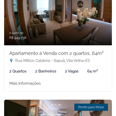
A partir de:
R$ 949.738
Apartamento à Venda com 2 quartos, 64m²
Rua Milton Caldeira - Itapuã, Vila Velha-ES
2 Quartos
2 Banheiros
2 Vagas
64 m²
Mais informações
Pronto para Morar