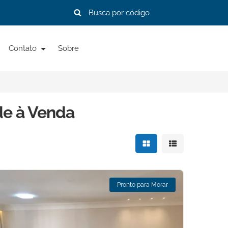
Contato
Sobre
de à Venda
Mostrar resultados e
Mostrar resulta
Pronto para Morar