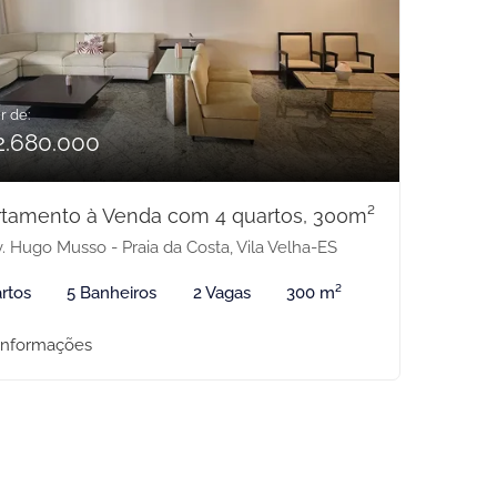
r de:
2.680.000
tamento à Venda com 4 quartos, 300m²
. Hugo Musso - Praia da Costa, Vila Velha-ES
rtos
5 Banheiros
2 Vagas
300 m²
informações