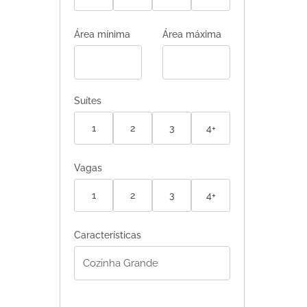
Área mínima
Área máxima
Suítes
1
2
3
4+
Vagas
1
2
3
4+
Características