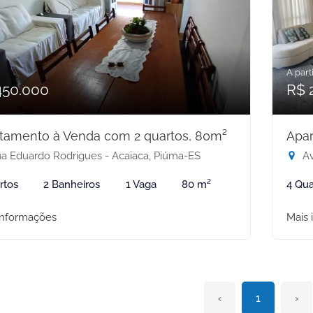
A parti
450.000
R$ 
tamento à Venda com 2 quartos, 80m²
Apar
a Eduardo Rodrigues - Acaiaca, Piúma-ES
Av
rtos
2 Banheiros
1 Vaga
80 m²
4 Qua
informações
Mais 
‹
1
›