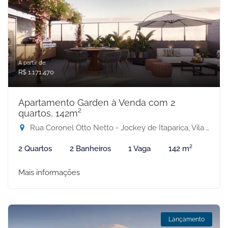
A partir de:
R$ 1.171.470
Apartamento Garden à Venda com 2
quartos, 142m²
Rua Coronel Otto Netto - Jockey de Itaparica, Vila Velha-ES
2 Quartos
2 Banheiros
1 Vaga
142 m²
Mais informações
Lançamento