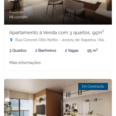
A partir de:
R$ 1.512.580
Apartamento à Venda com 3 quartos, 95m²
Rua Coronel Otto Netto - Jockey de Itaparica, Vila Velha-ES
3 Quartos
2 Banheiros
2 Vagas
95 m²
Mais informações
Em Construção