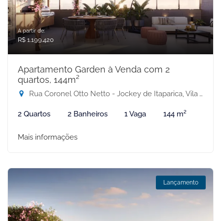
A partir de:
R$ 1.199.420
Apartamento Garden à Venda com 2
quartos, 144m²
Rua Coronel Otto Netto - Jockey de Itaparica, Vila Velha-ES
2 Quartos
2 Banheiros
1 Vaga
144 m²
Mais informações
Lançamento