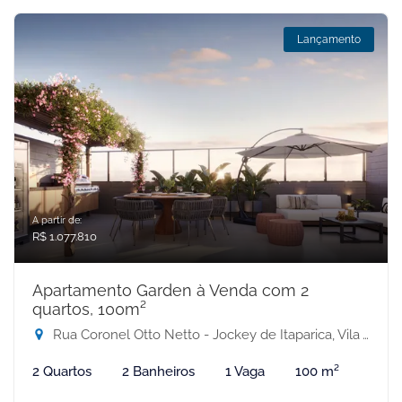
Lançamento
A partir de:
R$ 1.077.810
Apartamento Garden à Venda com 2
quartos, 100m²
Rua Coronel Otto Netto - Jockey de Itaparica, Vila Velha-ES
2 Quartos
2 Banheiros
1 Vaga
100 m²