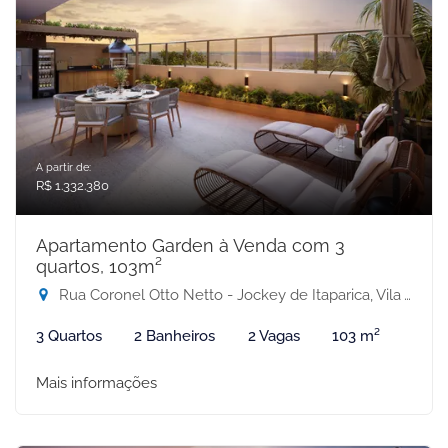
A partir de:
R$ 1.332.380
Apartamento Garden à Venda com 3
quartos, 103m²
Rua Coronel Otto Netto - Jockey de Itaparica, Vila Velha-ES
3 Quartos
2 Banheiros
2 Vagas
103 m²
Mais informações