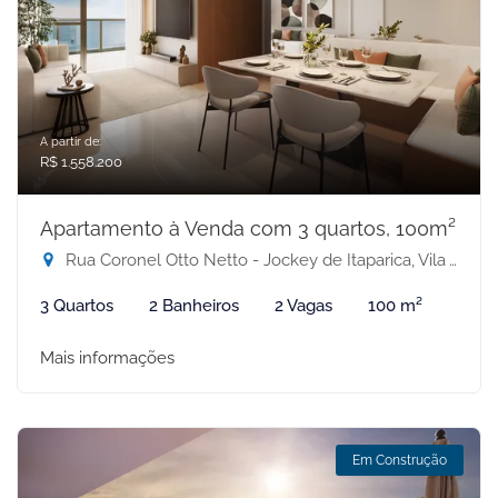
A partir de:
R$ 1.558.200
Apartamento à Venda com 3 quartos, 100m²
Rua Coronel Otto Netto - Jockey de Itaparica, Vila Velha-ES
3 Quartos
2 Banheiros
2 Vagas
100 m²
Mais informações
Em Construção