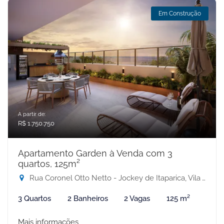
Em Construção
A partir de:
R$ 1.750.750
Apartamento Garden à Venda com 3
quartos, 125m²
Rua Coronel Otto Netto - Jockey de Itaparica, Vila Velha-ES
3 Quartos
2 Banheiros
2 Vagas
125 m²
Mais informações