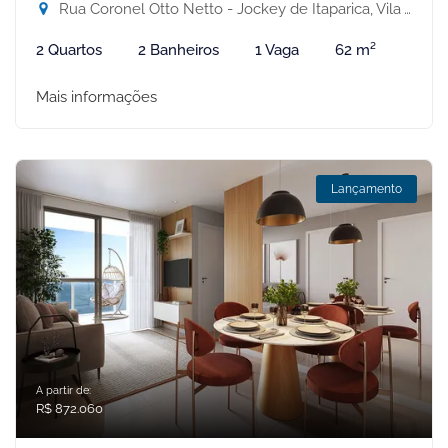
Rua Coronel Otto Netto - Jockey de Itaparica, Vila Velha-ES
2 Quartos
2 Banheiros
1 Vaga
62 m²
Mais informações
Lançamento
A partir de:
R$ 872.060