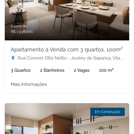
A partir de:
R$ 1.538.070
Apartamento à Venda com 3 quartos, 100m²
Rua Coronel Otto Netto - Jockey de Itaparica, Vila Velha-ES
3 Quartos
2 Banheiros
2 Vagas
100 m²
Mais informações
Em Construção