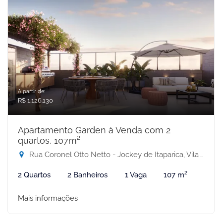
A partir de:
R$ 1.126.130
Apartamento Garden à Venda com 2
quartos, 107m²
Rua Coronel Otto Netto - Jockey de Itaparica, Vila Velha-ES
2 Quartos
2 Banheiros
1 Vaga
107 m²
Mais informações