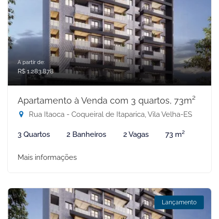
A partir de:
R$ 1.283.878
Apartamento à Venda com 3 quartos, 73m²
Rua Itaoca - Coqueiral de Itaparica, Vila Velha-ES
3 Quartos
2 Banheiros
2 Vagas
73 m²
Mais informações
Lançamento