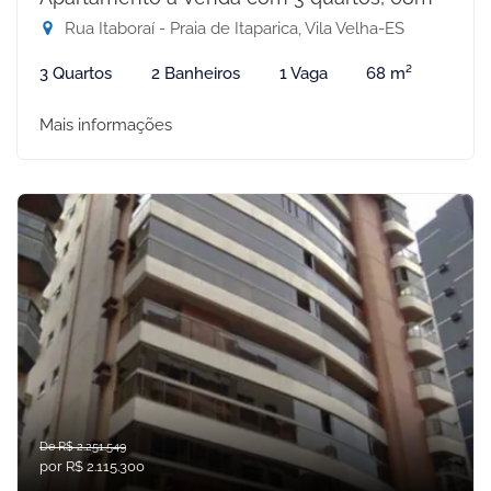
Rua Itaboraí - Praia de Itaparica, Vila Velha-ES
3 Quartos
2 Banheiros
1 Vaga
68 m²
Mais informações
De R$ 2.251.549
por R$ 2.115.300