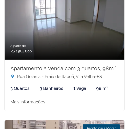
A partir de:
R$ 1.564.800
Apartamento à Venda com 3 quartos, 98m²
Rua Goiânia - Praia de Itapoã, Vila Velha-ES
3 Quartos
3 Banheiros
1 Vaga
98 m²
Mais informações
Pronto para Morar