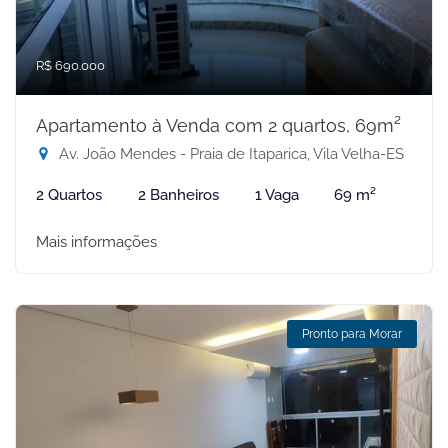
R$ 690.000
Apartamento à Venda com 2 quartos, 69m²
Av. João Mendes - Praia de Itaparica, Vila Velha-ES
2 Quartos
2 Banheiros
1 Vaga
69 m²
Mais informações
Pronto para Morar