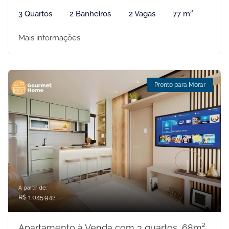
3 Quartos
2 Banheiros
2 Vagas
77 m²
Mais informações
Pronto para Morar
A partir de:
R$ 1.045.942
Apartamento à Venda com 3 quartos, 68m²