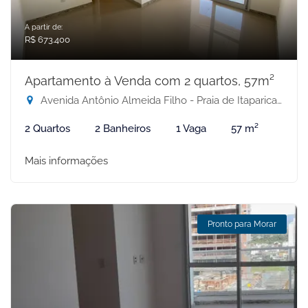
A partir de:
R$ 673.400
Apartamento à Venda com 2 quartos, 57m²
Avenida Antônio Almeida Filho - Praia de Itaparica, Vila Velha-ES
2 Quartos
2 Banheiros
1 Vaga
57 m²
Mais informações
Pronto para Morar