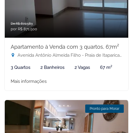
De R$ 872.583
por R$ 871.500
Apartamento à Venda com 3 quartos, 67m²
Avenida Antônio Almeida Filho - Praia de Itaparica, Vila Velha-ES
3 Quartos
2 Banheiros
2 Vagas
67 m²
Mais informações
Pronto para Morar