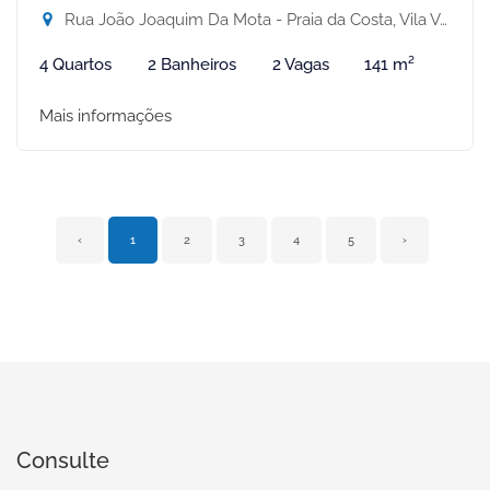
Rua João Joaquim Da Mota - Praia da Costa, Vila Velha-ES
4 Quartos
2 Banheiros
2 Vagas
141 m²
Mais informações
‹
1
2
3
4
5
›
Consulte