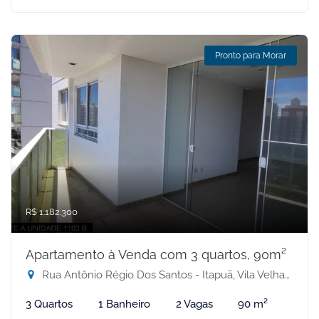
Pronto para Morar
R$ 1.182.300
Apartamento à Venda com 3 quartos, 90m²
Rua Antônio Régio Dos Santos - Itapuã, Vila Velha-ES
3 Quartos
1 Banheiro
2 Vagas
90 m²