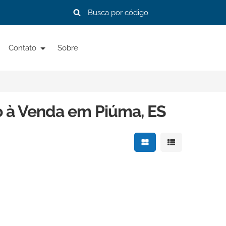
Contato
Sobre
o à Venda em Piúma, ES
Mostrar resultados e
Mostrar resulta