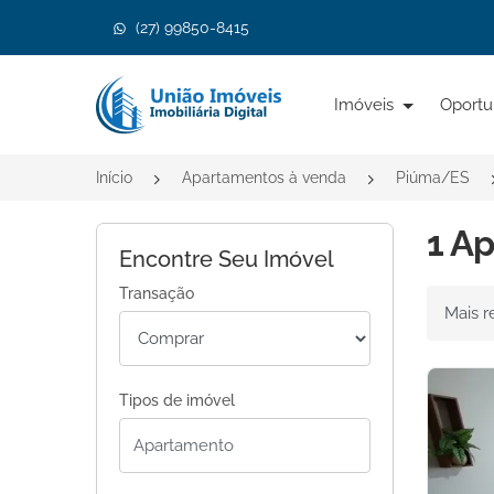
(27) 99850-8415
Página inicial
Imóveis
Oportu
Início
Apartamentos à venda
Piúma/ES
1 A
Encontre Seu Imóvel
Transação
Ordenar 
Tipos de imóvel