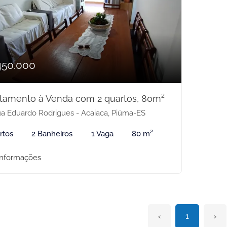
450.000
tamento à Venda com 2 quartos, 80m²
a Eduardo Rodrigues - Acaiaca, Piúma-ES
rtos
2 Banheiros
1 Vaga
80 m²
informações
‹
1
›