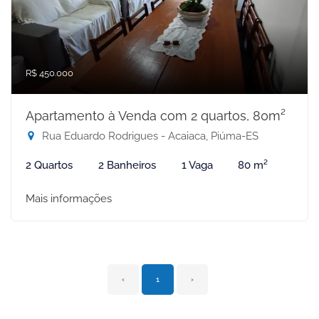
R$ 450.000
Apartamento à Venda com 2 quartos, 80m²
Rua Eduardo Rodrigues - Acaiaca, Piúma-ES
2 Quartos
2 Banheiros
1 Vaga
80 m²
Mais informações
‹
1
›