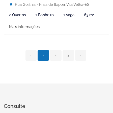
Rua Goiânia - Praia de Itapoã, Vila Velha-ES
2 Quartos
1 Banheiro
1 Vaga
63 m²
Mais informações
‹
1
2
3
›
Consulte