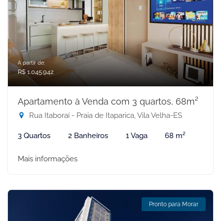
A partir de:
R$ 1.045.942
Apartamento à Venda com 3 quartos, 68m²
Rua Itaboraí - Praia de Itaparica, Vila Velha-ES
3 Quartos
2 Banheiros
1 Vaga
68 m²
Mais informações
Pronto para Morar