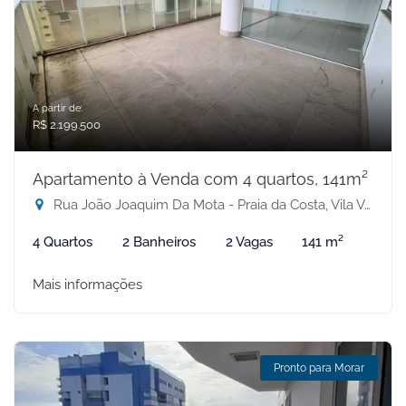
A partir de:
R$ 2.199.500
Apartamento à Venda com 4 quartos, 141m²
Rua João Joaquim Da Mota - Praia da Costa, Vila Velha-ES
4 Quartos
2 Banheiros
2 Vagas
141 m²
Mais informações
Pronto para Morar