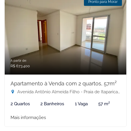
Pronto para Morar
A partir de:
R$ 673.400
Apartamento à Venda com 2 quartos, 57m²
Avenida Antônio Almeida Filho - Praia de Itaparica, Vila Velha-ES
2 Quartos
2 Banheiros
1 Vaga
57 m²
Mais informações