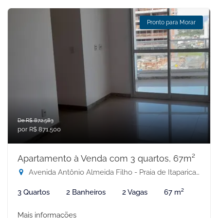
Pronto para Morar
De R$ 872.583
por R$ 871.500
Apartamento à Venda com 3 quartos, 67m²
Avenida Antônio Almeida Filho - Praia de Itaparica, Vila Velha-ES
3 Quartos
2 Banheiros
2 Vagas
67 m²
Mais informações