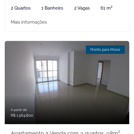
2 Quartos
1 Banheiro
2 Vagas
61 m²
Mais informações
Pronto para Morar
A partir de:
R$ 1.564.800
Apartamento à Venda com 3 quartos, 98m²