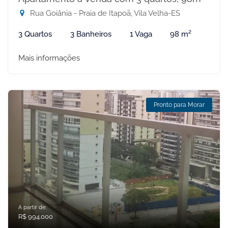
Rua Goiânia - Praia de Itapoã, Vila Velha-ES
3 Quartos
3 Banheiros
1 Vaga
98 m²
Mais informações
Pronto para Morar
A partir de:
R$ 994.000