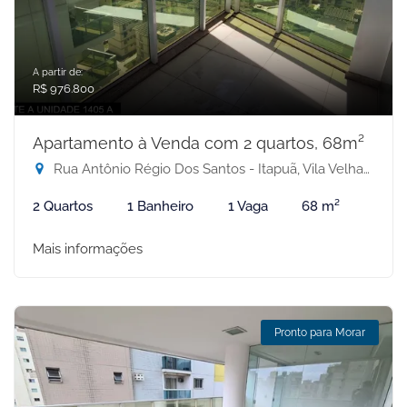
A partir de:
R$ 976.800
Apartamento à Venda com 2 quartos, 68m²
Rua Antônio Régio Dos Santos - Itapuã, Vila Velha-ES
2 Quartos
1 Banheiro
1 Vaga
68 m²
Mais informações
Pronto para Morar