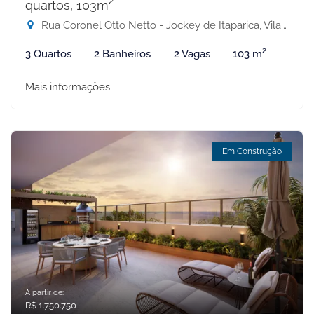
quartos, 103m²
Rua Coronel Otto Netto - Jockey de Itaparica, Vila Velha-ES
3 Quartos
2 Banheiros
2 Vagas
103 m²
Mais informações
Em Construção
A partir de:
R$ 1.750.750