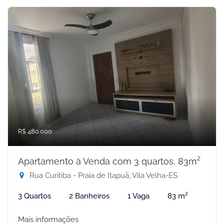
R$ 480.000
Apartamento à Venda com 3 quartos, 83m²
Rua Curitiba - Praia de Itapuã, Vila Velha-ES
3 Quartos
2 Banheiros
1 Vaga
83 m²
Mais informações