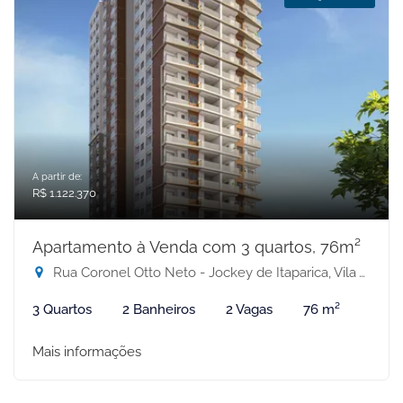
A partir de:
R$ 1.122.370
Apartamento à Venda com 3 quartos, 76m²
Rua Coronel Otto Neto - Jockey de Itaparica, Vila Velha-ES
3 Quartos
2 Banheiros
2 Vagas
76 m²
Mais informações