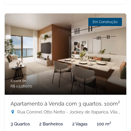
Em Construção
A partir de:
R$ 1.538.070
Apartamento à Venda com 3 quartos, 100m²
Rua Coronel Otto Netto - Jockey de Itaparica, Vila Velha-ES
3 Quartos
2 Banheiros
2 Vagas
100 m²