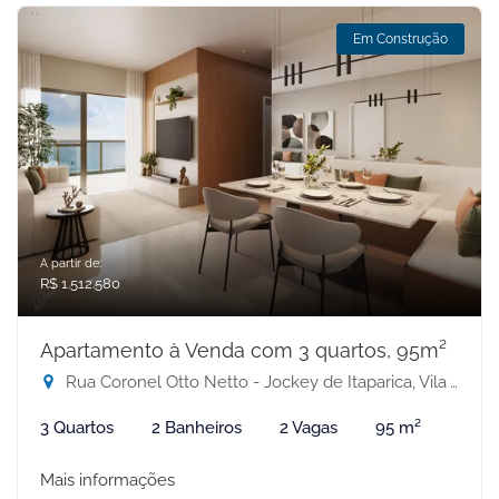
Em Construção
A partir de:
R$ 1.512.580
Apartamento à Venda com 3 quartos, 95m²
Rua Coronel Otto Netto - Jockey de Itaparica, Vila Velha-ES
3 Quartos
2 Banheiros
2 Vagas
95 m²
Mais informações