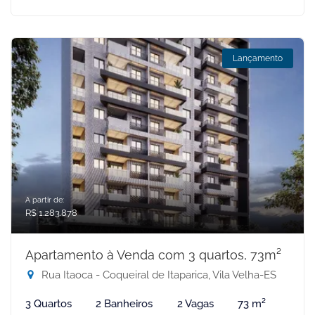
Lançamento
A partir de:
R$ 1.283.878
Apartamento à Venda com 3 quartos, 73m²
Rua Itaoca - Coqueiral de Itaparica, Vila Velha-ES
3 Quartos
2 Banheiros
2 Vagas
73 m²