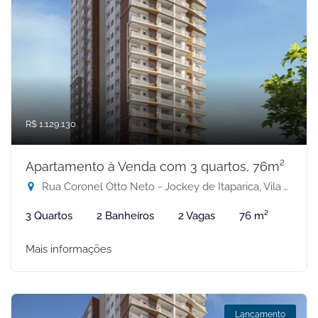
R$ 1.129.130
Apartamento à Venda com 3 quartos, 76m²
Rua Coronel Otto Neto - Jockey de Itaparica, Vila Velha-ES
3 Quartos
2 Banheiros
2 Vagas
76 m²
Mais informações
Lançamento