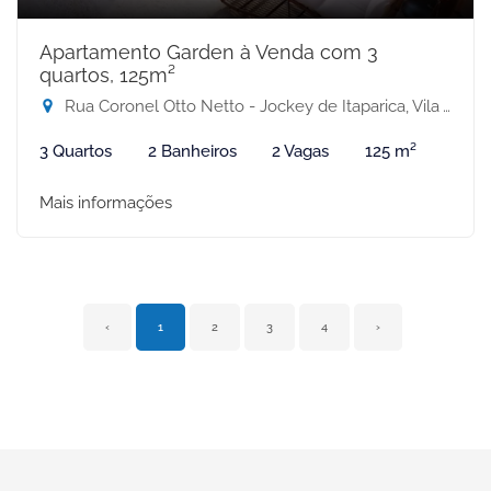
Apartamento Garden à Venda com 3
quartos, 125m²
Rua Coronel Otto Netto - Jockey de Itaparica, Vila Velha-ES
3 Quartos
2 Banheiros
2 Vagas
125 m²
Mais informações
‹
1
2
3
4
›