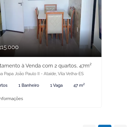
315.000
tamento à Venda com 2 quartos, 47m²
 Papa João Paulo II - Ataíde, Vila Velha-ES
rtos
1 Banheiro
1 Vaga
47 m²
informações