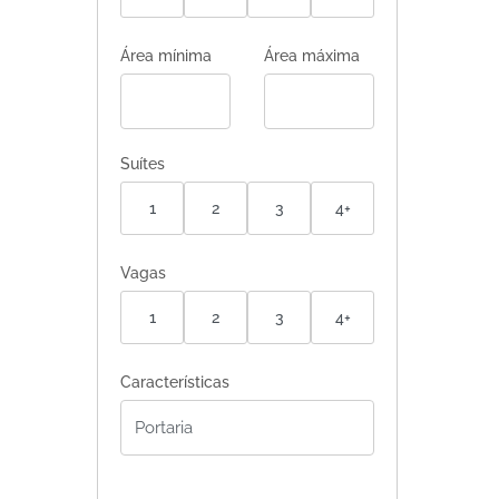
Área mínima
Área máxima
Suítes
1
2
3
4+
Vagas
1
2
3
4+
Características