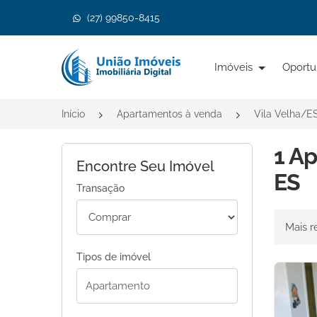
(27) 99850-8415
Página inicial
Imóveis
Oportu
Início
Apartamentos à venda
Vila Velha/E
1 Ap
Encontre Seu Imóvel
ES
Transação
Ordenar 
Tipos de imóvel