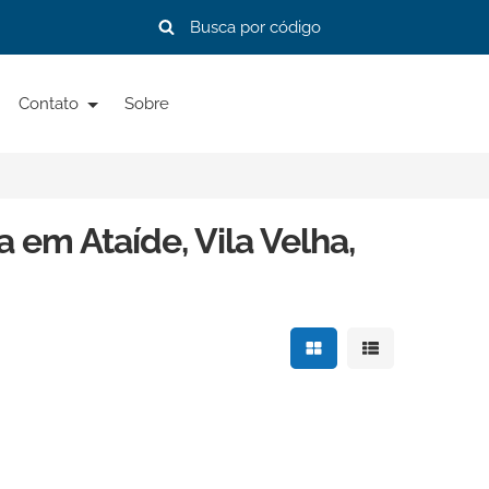
Contato
Sobre
 em Ataíde, Vila Velha,
Mostrar resultados e
Mostrar resulta