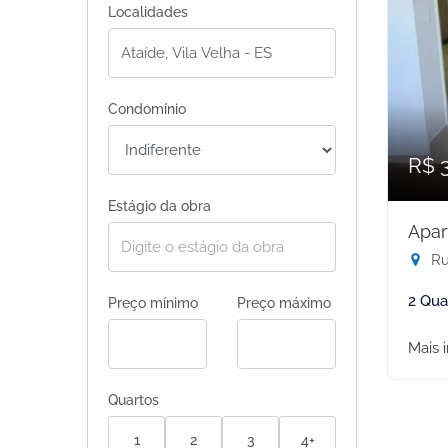
Localidades
Condomínio
R$ 
Estágio da obra
Apar
Rua
2 Qua
Preço mínimo
Preço máximo
Mais 
Quartos
1
2
3
4+