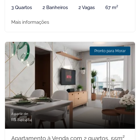
3 Quartos
2 Banheiros
2 Vagas
67 m²
Mais informações
Pronto para Morar
A partir de:
R$ 840.484
Apartamento à Venda com 2 quartos, 55m²