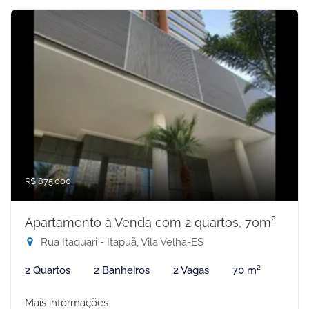
R$ 875.000
Apartamento à Venda com 2 quartos, 70m²
Rua Itaquari - Itapuã, Vila Velha-ES
2 Quartos
2 Banheiros
2 Vagas
70 m²
Mais informações