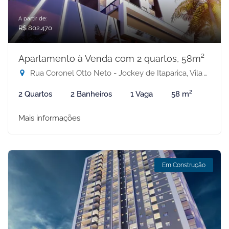
A partir de:
R$ 802.470
Apartamento à Venda com 2 quartos, 58m²
Rua Coronel Otto Neto - Jockey de Itaparica, Vila Velha-ES
2 Quartos
2 Banheiros
1 Vaga
58 m²
Mais informações
Em Construção