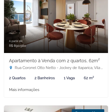
A partir de:
R$ 890.580
Apartamento à Venda com 2 quartos, 62m²
Rua Coronel Otto Netto - Jockey de Itaparica, Vila Velha-ES
2 Quartos
2 Banheiros
1 Vaga
62 m²
Mais informações