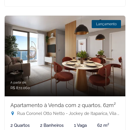
Lançamento
A partir de:
R$ 872.060
Apartamento à Venda com 2 quartos, 62m²
Rua Coronel Otto Netto - Jockey de Itaparica, Vila Velha-ES
2 Quartos
2 Banheiros
1 Vaga
62 m²