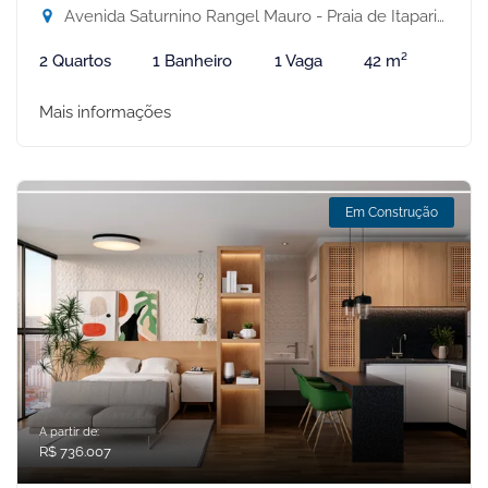
Avenida Saturnino Rangel Mauro - Praia de Itaparica, Vila Velha-ES
2 Quartos
1 Banheiro
1 Vaga
42 m²
Mais informações
Em Construção
A partir de:
R$ 736.007