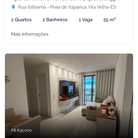
Rua Ibitirama - Praia de Itaparica, Vila Velha-ES
2 Quartos
2 Banheiros
1 Vaga
55 m²
Mais informações
R$ 835.000