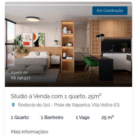
Em Construção
A partir de:
R$ 746.977
Studio à Venda com 1 quarto, 25m²
Rodovia do Sol - Praia de Itaparica, Vila Velha-ES
1 Quarto
1 Banheiro
1 Vaga
25 m²
Mais informações