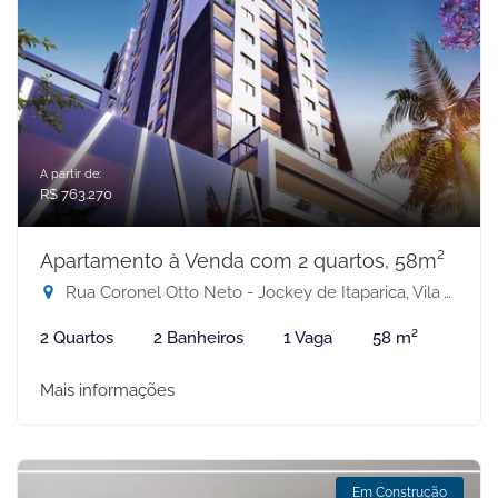
A partir de:
R$ 763.270
Apartamento à Venda com 2 quartos, 58m²
Rua Coronel Otto Neto - Jockey de Itaparica, Vila Velha-ES
2 Quartos
2 Banheiros
1 Vaga
58 m²
Mais informações
Em Construção