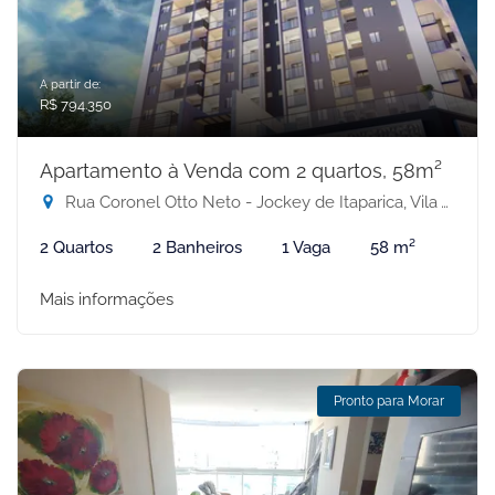
A partir de:
R$ 794.350
Apartamento à Venda com 2 quartos, 58m²
Rua Coronel Otto Neto - Jockey de Itaparica, Vila Velha-ES
2 Quartos
2 Banheiros
1 Vaga
58 m²
Mais informações
Pronto para Morar