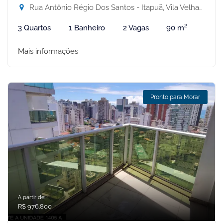
Rua Antônio Régio Dos Santos - Itapuã, Vila Velha-ES
3 Quartos
1 Banheiro
2 Vagas
90 m²
Mais informações
Pronto para Morar
A partir de:
R$ 976.800