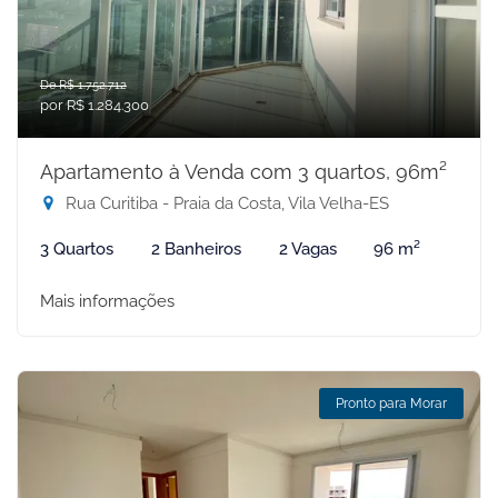
De R$ 1.752.712
por R$ 1.284.300
Apartamento à Venda com 3 quartos, 96m²
Rua Curitiba - Praia da Costa, Vila Velha-ES
3 Quartos
2 Banheiros
2 Vagas
96 m²
Mais informações
Pronto para Morar