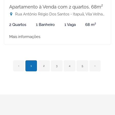
Apartamento à Venda com 2 quartos, 68m²
Rua Antônio Régio Dos Santos - Itapuã, Vila Velha-ES
2 Quartos
1 Banheiro
1 Vaga
68 m²
Mais informações
‹
1
2
3
4
5
›