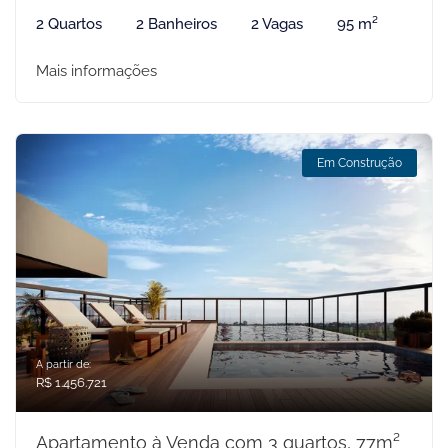
2 Quartos
2 Banheiros
2 Vagas
95 m²
Mais informações
Em Construção
A partir de:
R$ 1.456.721
Apartamento à Venda com 3 quartos, 77m²