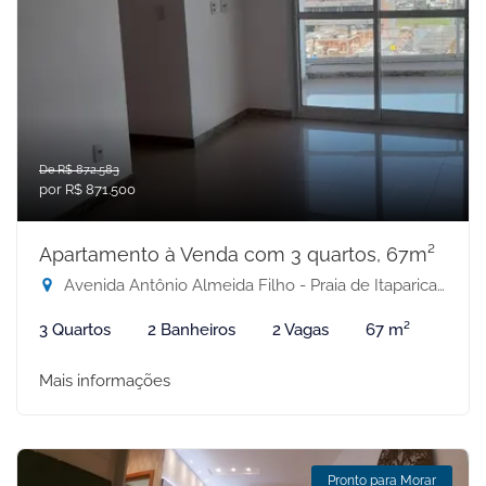
De R$ 872.583
por R$ 871.500
Apartamento à Venda com 3 quartos, 67m²
Avenida Antônio Almeida Filho - Praia de Itaparica, Vila Velha-ES
3 Quartos
2 Banheiros
2 Vagas
67 m²
Mais informações
Pronto para Morar