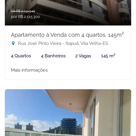
De R$ 2.251.549
por R$ 2.115.300
Apartamento à Venda com 4 quartos, 145m²
Rua José Pinto Vieira - Itapuã, Vila Velha-ES
4 Quartos
4 Banheiros
2 Vagas
145 m²
Mais informações