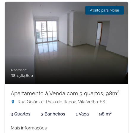
Pronto para Morar
A partir de:
R$ 1.564.800
Apartamento à Venda com 3 quartos, 98m²
Rua Goiânia - Praia de Itapoã, Vila Velha-ES
3 Quartos
3 Banheiros
1 Vaga
98 m²
Mais informações