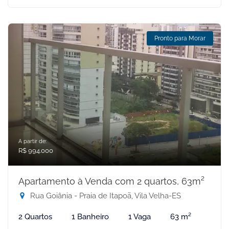
Pronto para Morar
A partir de:
R$ 994.000
Apartamento à Venda com 2 quartos, 63m²
Rua Goiânia - Praia de Itapoã, Vila Velha-ES
2 Quartos
1 Banheiro
1 Vaga
63 m²