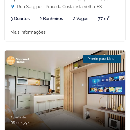
Rua Sergipe - Praia da Costa, Vila Velha-ES
3 Quartos
2 Banheiros
2 Vagas
77 m²
Mais informações
Pronto para Morar
A partir de:
R$ 1.045.942