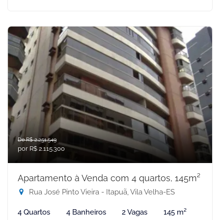
De R$ 2.251.549
por R$ 2.115.300
Apartamento à Venda com 4 quartos, 145m²
Rua José Pinto Vieira - Itapuã, Vila Velha-ES
4 Quartos
4 Banheiros
2 Vagas
145 m²