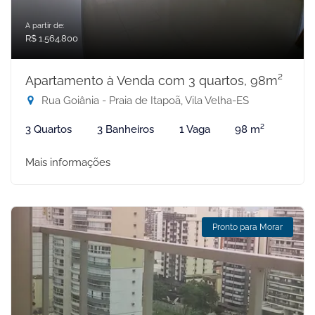
A partir de:
R$ 1.564.800
Apartamento à Venda com 3 quartos, 98m²
Rua Goiânia - Praia de Itapoã, Vila Velha-ES
3 Quartos
3 Banheiros
1 Vaga
98 m²
Mais informações
Pronto para Morar