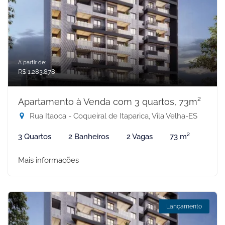
A partir de:
R$ 1.283.878
Apartamento à Venda com 3 quartos, 73m²
Rua Itaoca - Coqueiral de Itaparica, Vila Velha-ES
3 Quartos
2 Banheiros
2 Vagas
73 m²
Mais informações
Lançamento