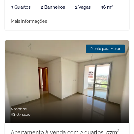
3 Quartos
2 Banheiros
2 Vagas
96 m²
Mais informações
Pronto para Morar
A partir de:
R$ 673.400
Apartamento à Venda com 2 quartos, 57m²