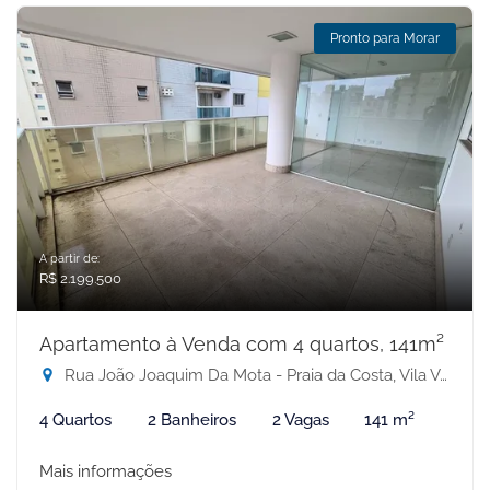
Pronto para Morar
A partir de:
R$ 2.199.500
Apartamento à Venda com 4 quartos, 141m²
Rua João Joaquim Da Mota - Praia da Costa, Vila Velha-ES
4 Quartos
2 Banheiros
2 Vagas
141 m²
Mais informações