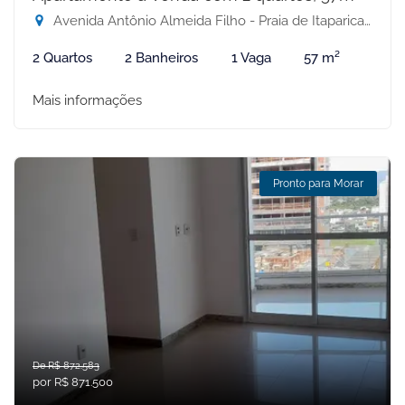
Avenida Antônio Almeida Filho - Praia de Itaparica, Vila Velha-ES
2 Quartos
2 Banheiros
1 Vaga
57 m²
Mais informações
Pronto para Morar
De R$ 872.583
por R$ 871.500