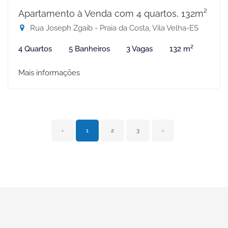
Apartamento à Venda com 4 quartos, 132m²
Rua Joseph Zgaib - Praia da Costa, Vila Velha-ES
4 Quartos
5 Banheiros
3 Vagas
132 m²
Mais informações
‹
1
2
3
›