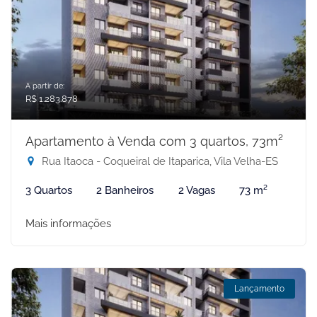
A partir de:
R$ 1.283.878
Apartamento à Venda com 3 quartos, 73m²
Rua Itaoca - Coqueiral de Itaparica, Vila Velha-ES
3 Quartos
2 Banheiros
2 Vagas
73 m²
Mais informações
Lançamento