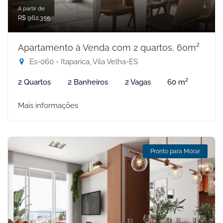
A partir de:
R$ 962.355
Apartamento à Venda com 2 quartos, 60m²
Es-060 - Itaparica, Vila Velha-ES
2 Quartos
2 Banheiros
2 Vagas
60 m²
Mais informações
Pronto para Morar