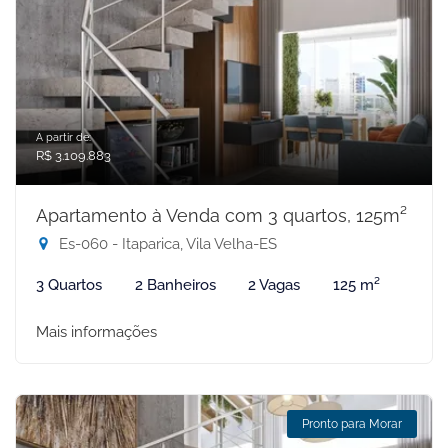
A partir de:
R$ 3.109.883
Apartamento à Venda com 3 quartos, 125m²
Es-060 - Itaparica, Vila Velha-ES
3 Quartos
2 Banheiros
2 Vagas
125 m²
Mais informações
Pronto para Morar