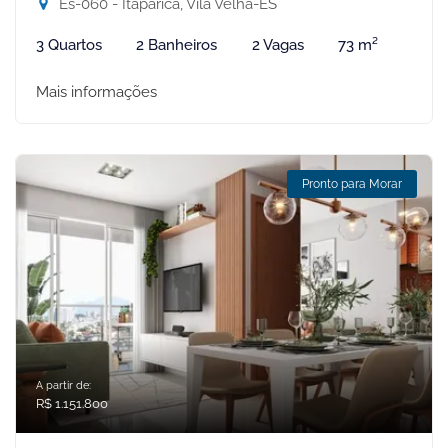
Es-060 - Itaparica, Vila Velha-ES
3 Quartos
2 Banheiros
2 Vagas
73 m²
Mais informações
Pronto para Morar
A partir de:
R$ 1.151.800