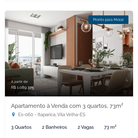
Pronto para Morar
A partir de:
R$ 1.089.375
Apartamento à Venda com 3 quartos, 73m²
Es-060 - Itaparica, Vila Velha-ES
3 Quartos
2 Banheiros
2 Vagas
73 m²