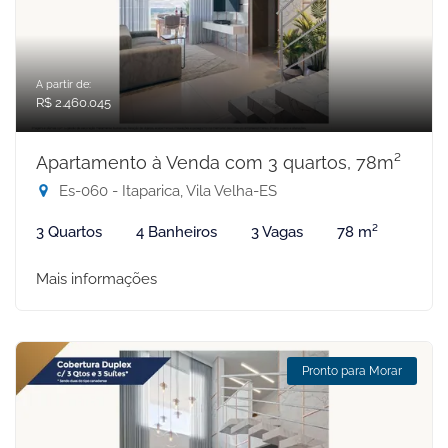
A partir de:
R$ 2.460.045
Apartamento à Venda com 3 quartos, 78m²
Es-060 - Itaparica, Vila Velha-ES
3 Quartos
4 Banheiros
3 Vagas
78 m²
Mais informações
Pronto para Morar