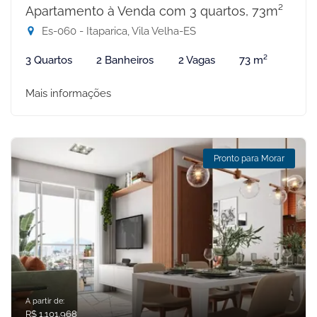
Apartamento à Venda com 3 quartos, 73m²
Es-060 - Itaparica, Vila Velha-ES
3 Quartos
2 Banheiros
2 Vagas
73 m²
Mais informações
Pronto para Morar
A partir de:
R$ 1.101.968