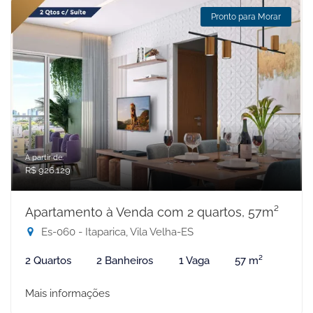
Pronto para Morar
A partir de:
R$ 926.129
Apartamento à Venda com 2 quartos, 57m²
Es-060 - Itaparica, Vila Velha-ES
2 Quartos
2 Banheiros
1 Vaga
57 m²
Mais informações