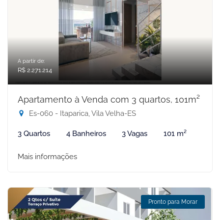
A partir de:
R$ 2.271.214
Apartamento à Venda com 3 quartos, 101m²
Es-060 - Itaparica, Vila Velha-ES
3 Quartos
4 Banheiros
3 Vagas
101 m²
Mais informações
Pronto para Morar