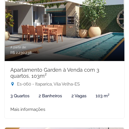
A partir de:
R$ 2.230.238
Apartamento Garden à Venda com 3
quartos, 103m²
Es-060 - Itaparica, Vila Velha-ES
3 Quartos
2 Banheiros
2 Vagas
103 m²
Mais informações