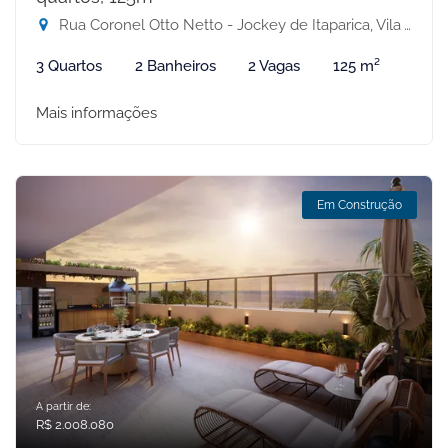
Rua Coronel Otto Netto - Jockey de Itaparica, Vila Velha-ES
3 Quartos
2 Banheiros
2 Vagas
125 m²
Mais informações
Em Construção
A partir de:
R$ 2.008.080