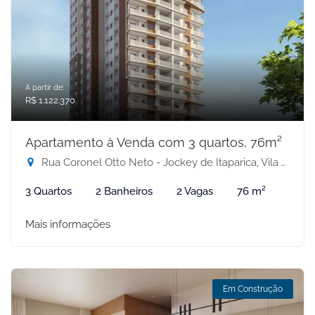
A partir de:
R$ 1.122.370
Apartamento à Venda com 3 quartos, 76m²
Rua Coronel Otto Neto - Jockey de Itaparica, Vila Velha-ES
3 Quartos
2 Banheiros
2 Vagas
76 m²
Mais informações
Em Construção