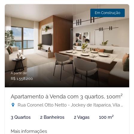
Em Construção
A partir de:
R$ 1.558.200
Apartamento à Venda com 3 quartos, 100m²
Rua Coronel Otto Netto - Jockey de Itaparica, Vila Velha-ES
3 Quartos
2 Banheiros
2 Vagas
100 m²
Mais informações