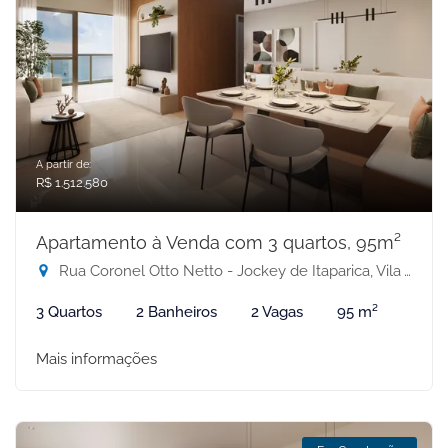
A partir de:
R$ 1.512.580
Apartamento à Venda com 3 quartos, 95m²
Rua Coronel Otto Netto - Jockey de Itaparica, Vila Velha-ES
3 Quartos
2 Banheiros
2 Vagas
95 m²
Mais informações