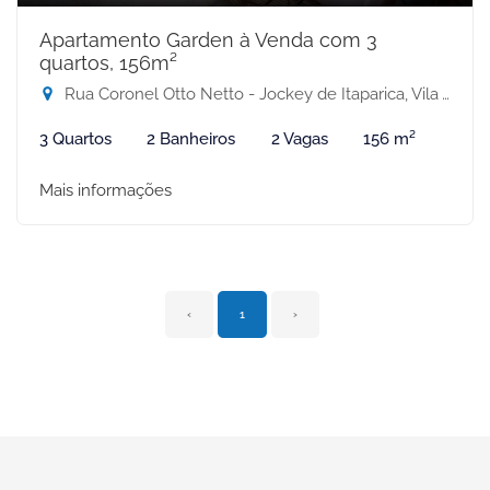
Apartamento Garden à Venda com 3
quartos, 156m²
Rua Coronel Otto Netto - Jockey de Itaparica, Vila Velha-ES
3 Quartos
2 Banheiros
2 Vagas
156 m²
Mais informações
‹
1
›