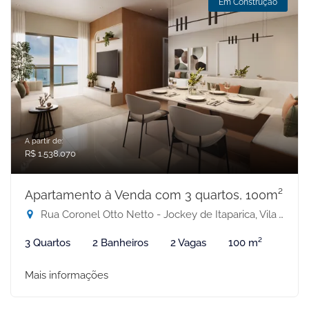
Em Construção
A partir de:
R$ 1.538.070
Apartamento à Venda com 3 quartos, 100m²
Rua Coronel Otto Netto - Jockey de Itaparica, Vila Velha-ES
3 Quartos
2 Banheiros
2 Vagas
100 m²
Mais informações