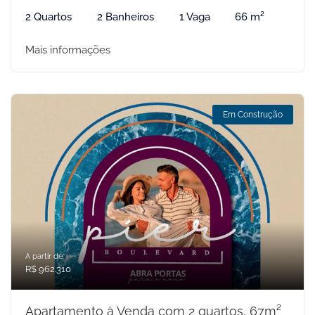
2 Quartos
2 Banheiros
1 Vaga
66 m²
Mais informações
Em Construção
A partir de:
R$ 962.310
Apartamento à Venda com 2 quartos, 67m²