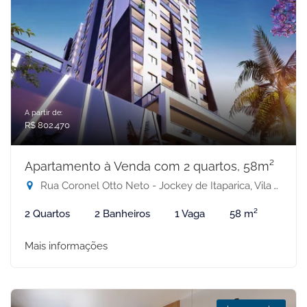
A partir de:
R$ 802.470
Apartamento à Venda com 2 quartos, 58m²
Rua Coronel Otto Neto - Jockey de Itaparica, Vila Velha-ES
2 Quartos
2 Banheiros
1 Vaga
58 m²
Mais informações