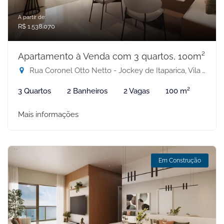
A partir de:
R$ 1.538.070
Apartamento à Venda com 3 quartos, 100m²
Rua Coronel Otto Netto - Jockey de Itaparica, Vila Velha-ES
3 Quartos
2 Banheiros
2 Vagas
100 m²
Mais informações
Em Construção