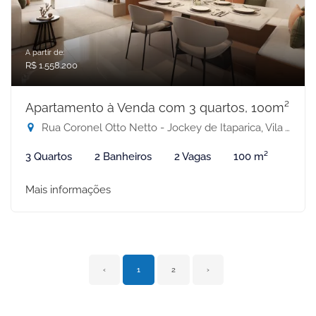
A partir de:
R$ 1.558.200
Apartamento à Venda com 3 quartos, 100m²
Rua Coronel Otto Netto - Jockey de Itaparica, Vila Velha-ES
3 Quartos
2 Banheiros
2 Vagas
100 m²
Mais informações
‹
1
2
›