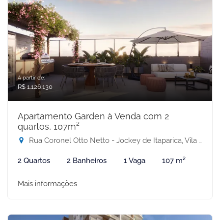
A partir de:
R$ 1.126.130
Apartamento Garden à Venda com 2
quartos, 107m²
Rua Coronel Otto Netto - Jockey de Itaparica, Vila Velha-ES
2 Quartos
2 Banheiros
1 Vaga
107 m²
Mais informações