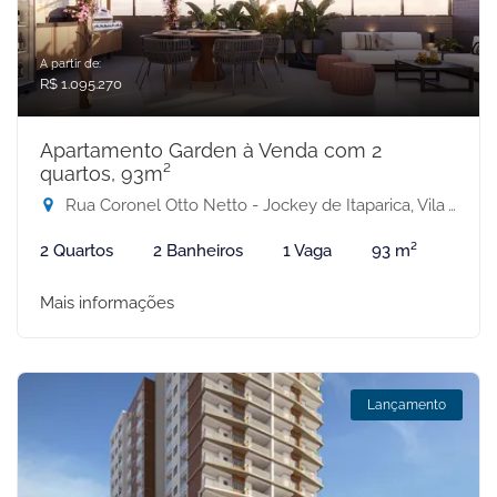
A partir de:
R$ 1.095.270
Apartamento Garden à Venda com 2
quartos, 93m²
Rua Coronel Otto Netto - Jockey de Itaparica, Vila Velha-ES
2 Quartos
2 Banheiros
1 Vaga
93 m²
Mais informações
Lançamento