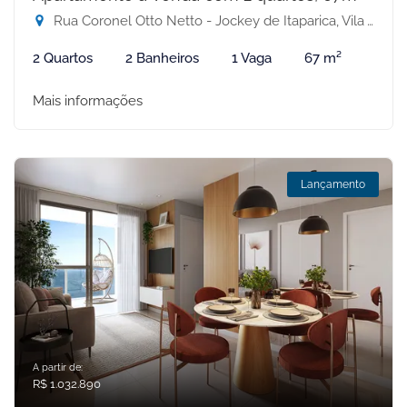
Rua Coronel Otto Netto - Jockey de Itaparica, Vila Velha-ES
2 Quartos
2 Banheiros
1 Vaga
67 m²
Mais informações
Lançamento
A partir de:
R$ 1.032.890