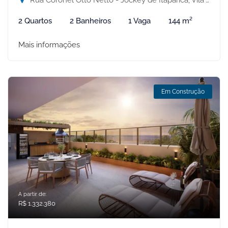
Rua Coronel Otto Netto - Jockey de Itaparica, Vila Velha-ES
2 Quartos
2 Banheiros
1 Vaga
144 m²
Mais informações
Em Construção
A partir de:
R$ 1.332.380