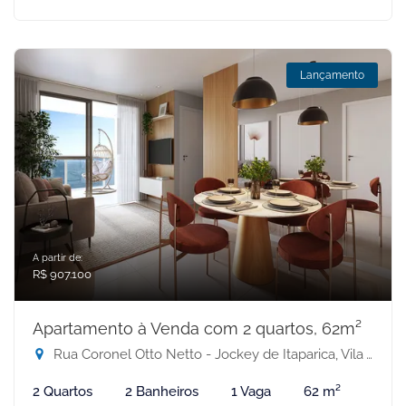
Lançamento
A partir de:
R$ 907.100
Apartamento à Venda com 2 quartos, 62m²
Rua Coronel Otto Netto - Jockey de Itaparica, Vila Velha-ES
2 Quartos
2 Banheiros
1 Vaga
62 m²