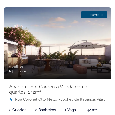
Lançamento
A partir de:
R$ 1.171.470
Apartamento Garden à Venda com 2
quartos, 142m²
Rua Coronel Otto Netto - Jockey de Itaparica, Vila Velha-ES
2 Quartos
2 Banheiros
1 Vaga
142 m²