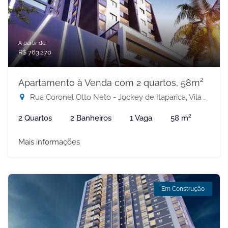
A partir de:
R$ 763.270
Apartamento à Venda com 2 quartos, 58m²
Rua Coronel Otto Neto - Jockey de Itaparica, Vila Velha-ES
2 Quartos
2 Banheiros
1 Vaga
58 m²
Mais informações
Em Construção