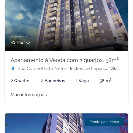
A partir de:
R$ 794.350
Apartamento à Venda com 2 quartos, 58m²
Rua Coronel Otto Neto - Jockey de Itaparica, Vila Velha-ES
2 Quartos
2 Banheiros
1 Vaga
58 m²
Mais informações
Pronto para Morar