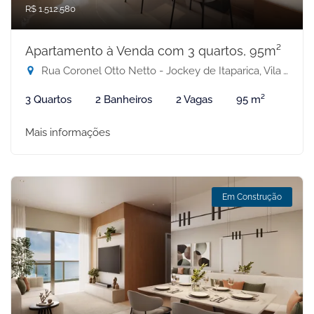
R$ 1.512.580
Apartamento à Venda com 3 quartos, 95m²
Rua Coronel Otto Netto - Jockey de Itaparica, Vila Velha-ES
3 Quartos
2 Banheiros
2 Vagas
95 m²
Mais informações
Em Construção