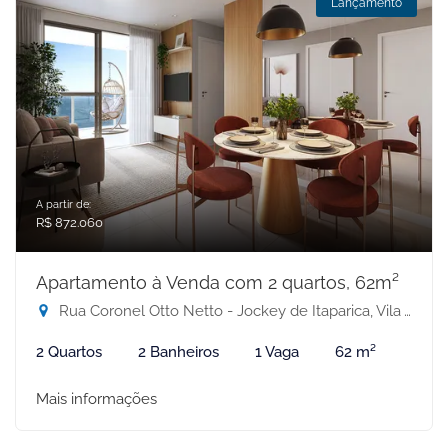
Lançamento
A partir de:
R$ 872.060
Apartamento à Venda com 2 quartos, 62m²
Rua Coronel Otto Netto - Jockey de Itaparica, Vila Velha-ES
2 Quartos
2 Banheiros
1 Vaga
62 m²
Mais informações