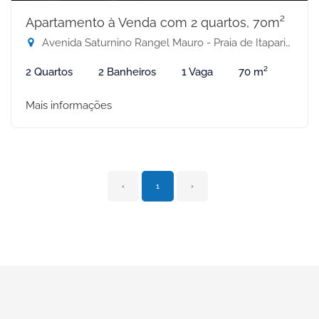
Apartamento à Venda com 2 quartos, 70m²
Avenida Saturnino Rangel Mauro - Praia de Itaparica, Vila Velha-ES
2 Quartos
2 Banheiros
1 Vaga
70 m²
Mais informações
‹
1
›