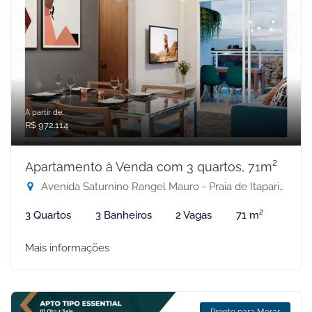
A partir de:
R$ 972.114
Apartamento à Venda com 3 quartos, 71m²
Avenida Saturnino Rangel Mauro - Praia de Itaparica, Vila Velha-ES
3 Quartos
3 Banheiros
2 Vagas
71 m²
Mais informações