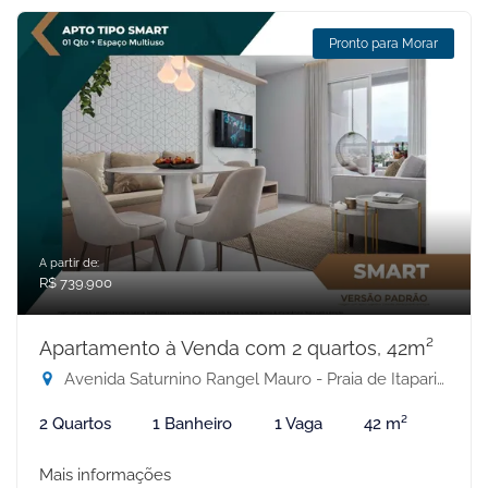
Pronto para Morar
A partir de:
R$ 739.900
Apartamento à Venda com 2 quartos, 42m²
Avenida Saturnino Rangel Mauro - Praia de Itaparica, Vila Velha-ES
2 Quartos
1 Banheiro
1 Vaga
42 m²
Mais informações