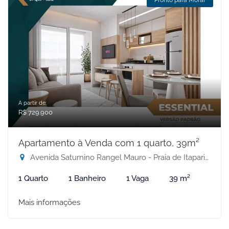
Pronto para Morar
A partir de:
R$ 729.900
Apartamento à Venda com 1 quarto, 39m²
Avenida Saturnino Rangel Mauro - Praia de Itaparica, Vila Velha-ES
1 Quarto
1 Banheiro
1 Vaga
39 m²
Mais informações