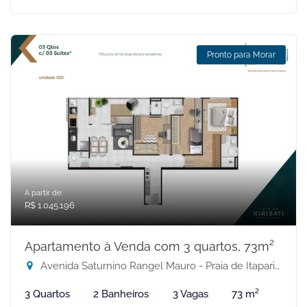
Pronto para Morar
A partir de:
R$ 1.045.196
Apartamento à Venda com 3 quartos, 73m²
Avenida Saturnino Rangel Mauro - Praia de Itaparica, Vila Velha-ES
3 Quartos
2 Banheiros
3 Vagas
73 m²