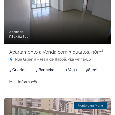
A partir de:
R$ 1.564.800
Apartamento à Venda com 3 quartos, 98m²
Rua Goiânia - Praia de Itapoã, Vila Velha-ES
3 Quartos
3 Banheiros
1 Vaga
98 m²
Mais informações
Pronto para Morar