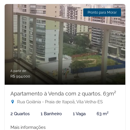
Pronto para Morar
A partir de:
R$ 994.000
Apartamento à Venda com 2 quartos, 63m²
Rua Goiânia - Praia de Itapoã, Vila Velha-ES
2 Quartos
1 Banheiro
1 Vaga
63 m²
Mais informações