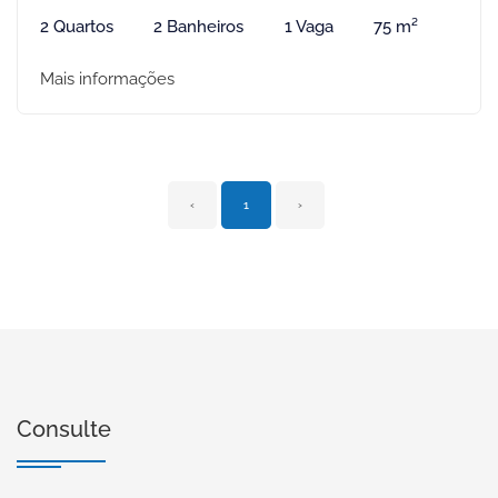
2 Quartos
2 Banheiros
1 Vaga
75 m²
Mais informações
‹
1
›
Consulte