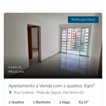
Pronto para Morar
A partir de:
R$ 931.700
Apartamento à Venda com 2 quartos, 63m²
Rua Goiânia - Praia de Itapoã, Vila Velha-ES
2 Quartos
1 Banheiro
1 Vaga
63 m²