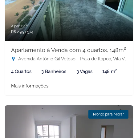
A partir de:
R$ 2.991.574
Apartamento à Venda com 4 quartos, 148m²
Avenida Antônio Gil Veloso - Praia de Itapoã, Vila Velha-ES
4 Quartos
3 Banheiros
3 Vagas
148 m²
Mais informações
Pronto para Morar