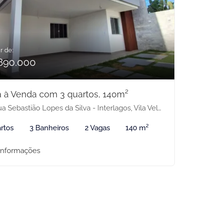
r de:
890.000
 à Venda com 3 quartos, 140m²
 Sebastião Lopes da Silva - Interlagos, Vila Velha-ES
rtos
3 Banheiros
2 Vagas
140 m²
informações