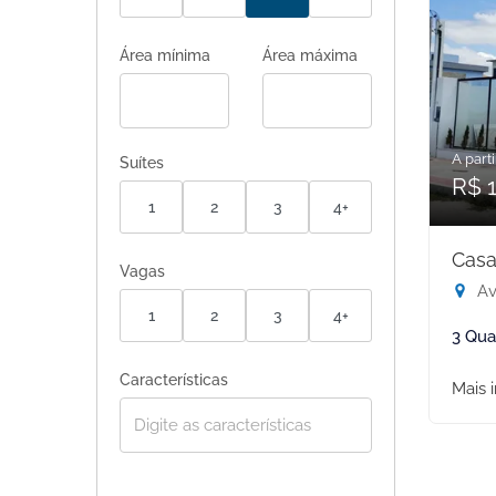
Área mínima
Área máxima
A parti
Suítes
R$ 
1
2
3
4+
Casa
Vagas
Av
1
2
3
4+
3 Qua
Características
Mais 