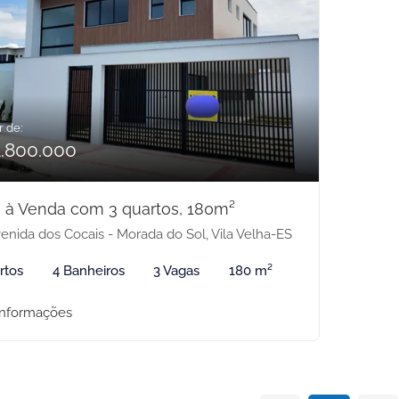
r de:
1.800.000
 à Venda com 3 quartos, 180m²
enida dos Cocais - Morada do Sol, Vila Velha-ES
rtos
4 Banheiros
3 Vagas
180 m²
informações