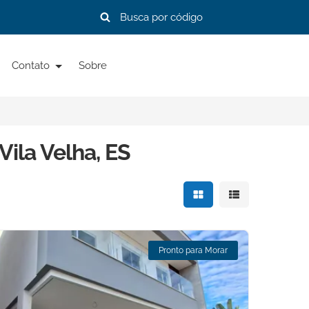
Contato
Sobre
ila Velha, ES
Mostrar resultados e
Mostrar resulta
Pronto para Morar