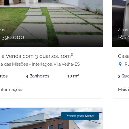
r de:
A parti
1.390.000
R$ 
 à Venda com 3 quartos, 10m²
Casa
 das Missões - Interlagos, Vila Velha-ES
Rua
rtos
4 Banheiros
10 m²
3 Qua
informações
Mais 
Pronto para Morar