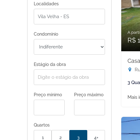
Localidades
A parti
Condomínio
R$ 
Casa
Estágio da obra
Rua
3 Qua
Preço mínimo
Preço máximo
Mais 
Quartos
1
2
3
4+