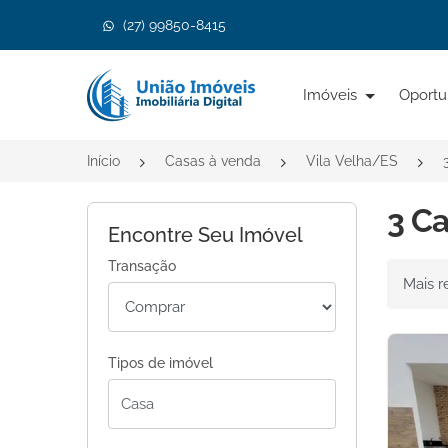
(27) 99850-8415
Página inicial
Imóveis
Oportu
Início
Casas à venda
Vila Velha/ES
3 Ca
Encontre Seu Imóvel
Transação
Ordenar 
Tipos de imóvel