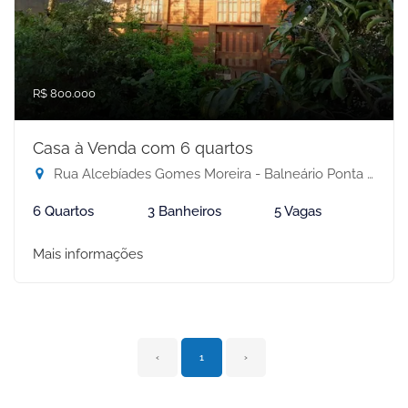
R$ 800.000
Casa à Venda com 6 quartos
Rua Alcebíades Gomes Moreira - Balneário Ponta da Fruta, Vila Velha-ES
6 Quartos
3 Banheiros
5 Vagas
Mais informações
‹
1
›