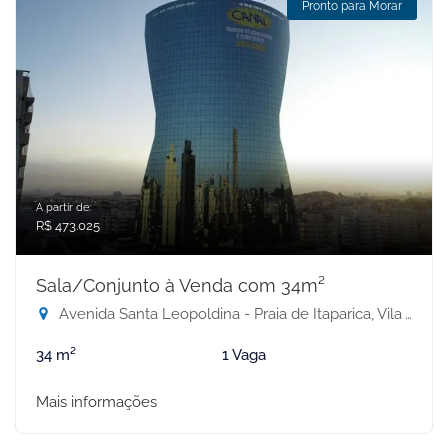
Pronto para Morar
A partir de:
R$ 473.025
Sala/Conjunto à Venda com 34m²
Avenida Santa Leopoldina - Praia de Itaparica, Vila Velha-ES
34 m²
1 Vaga
Mais informações