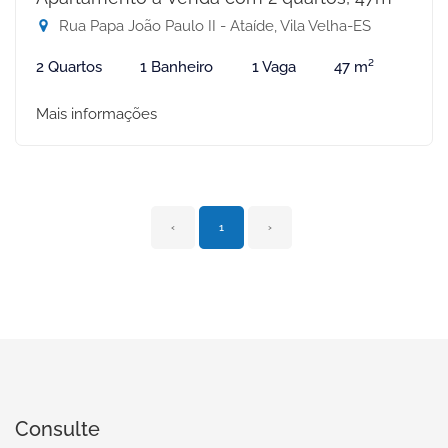
Rua Papa João Paulo II - Ataíde, Vila Velha-ES
2 Quartos
1 Banheiro
1 Vaga
47 m²
Mais informações
‹
1
›
Consulte