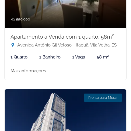
R$ 550.000
Apartamento à Venda com 1 quarto, 58m²
Avenida Antônio Gil Veloso - Itapuã, Vila Velha-ES
1 Quarto
1 Banheiro
1 Vaga
58 m²
Mais informações
Pronto para Morar