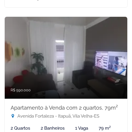
R$ 590.000
Apartamento à Venda com 2 quartos, 79m²
Avenida Fortaleza - Itapuã, Vila Velha-ES
2 Quartos
2 Banheiros
1 Vaga
79 m²