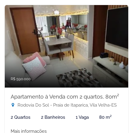
R$ 590.000
Apartamento à Venda com 2 quartos, 80m²
Rodovia Do Sol - Praia de Itaparica, Vila Velha-ES
2 Quartos
2 Banheiros
1 Vaga
80 m²
Mais informações