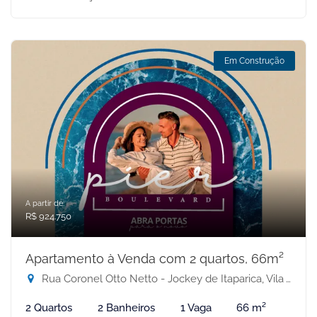
Em Construção
A partir de:
R$ 924.750
Apartamento à Venda com 2 quartos, 66m²
Rua Coronel Otto Netto - Jockey de Itaparica, Vila Velha-ES
2 Quartos
2 Banheiros
1 Vaga
66 m²