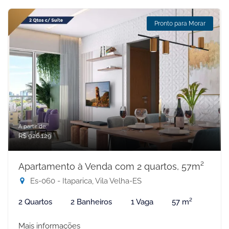
Pronto para Morar
A partir de:
R$ 926.129
Apartamento à Venda com 2 quartos, 57m²
Es-060 - Itaparica, Vila Velha-ES
2 Quartos
2 Banheiros
1 Vaga
57 m²
Mais informações