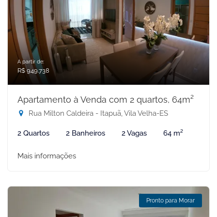
A partir de:
R$ 949.738
Apartamento à Venda com 2 quartos, 64m²
Rua Milton Caldeira - Itapuã, Vila Velha-ES
2 Quartos
2 Banheiros
2 Vagas
64 m²
Mais informações
Pronto para Morar