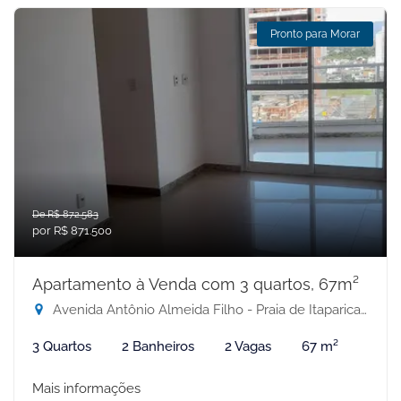
Pronto para Morar
De R$ 872.583
por R$ 871.500
Apartamento à Venda com 3 quartos, 67m²
Avenida Antônio Almeida Filho - Praia de Itaparica, Vila Velha-ES
3 Quartos
2 Banheiros
2 Vagas
67 m²
Mais informações