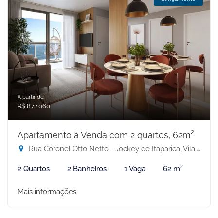
A partir de:
R$ 872.060
Apartamento à Venda com 2 quartos, 62m²
Rua Coronel Otto Netto - Jockey de Itaparica, Vila Velha-ES
2 Quartos
2 Banheiros
1 Vaga
62 m²
Mais informações