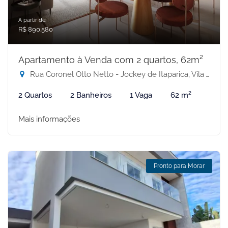
A partir de:
R$ 890.580
Apartamento à Venda com 2 quartos, 62m²
Rua Coronel Otto Netto - Jockey de Itaparica, Vila Velha-ES
2 Quartos
2 Banheiros
1 Vaga
62 m²
Mais informações
Pronto para Morar