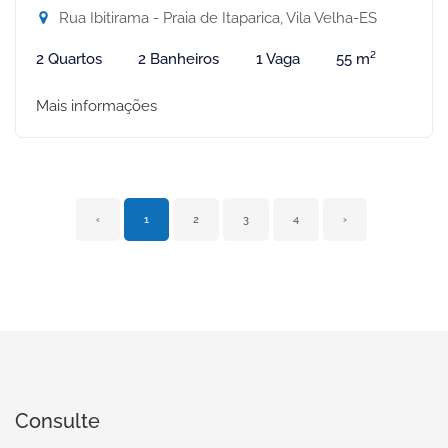
Rua Ibitirama - Praia de Itaparica, Vila Velha-ES
2 Quartos
2 Banheiros
1 Vaga
55 m²
Mais informações
‹
1
2
3
4
›
Consulte