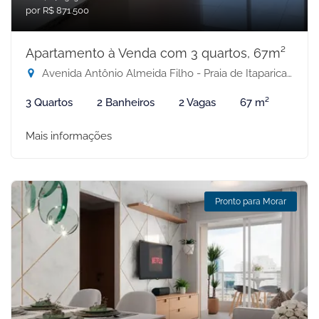
por R$ 871.500
Apartamento à Venda com 3 quartos, 67m²
Avenida Antônio Almeida Filho - Praia de Itaparica, Vila Velha-ES
3 Quartos
2 Banheiros
2 Vagas
67 m²
Mais informações
Pronto para Morar