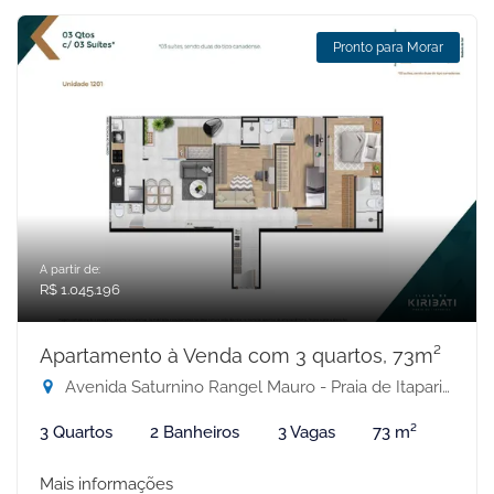
Pronto para Morar
A partir de:
R$ 1.045.196
Apartamento à Venda com 3 quartos, 73m²
Avenida Saturnino Rangel Mauro - Praia de Itaparica, Vila Velha-ES
3 Quartos
2 Banheiros
3 Vagas
73 m²
Mais informações