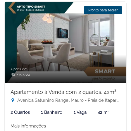
Pronto para Morar
A partir de:
R$ 739.900
Apartamento à Venda com 2 quartos, 42m²
Avenida Saturnino Rangel Mauro - Praia de Itaparica, Vila Velha-ES
2 Quartos
1 Banheiro
1 Vaga
42 m²
Mais informações