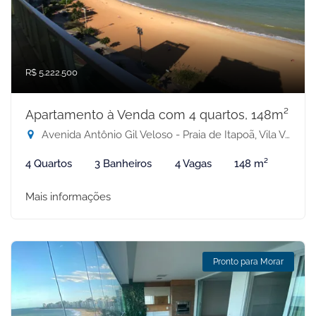
R$ 5.222.500
Apartamento à Venda com 4 quartos, 148m²
Avenida Antônio Gil Veloso - Praia de Itapoã, Vila Velha-ES
4 Quartos
3 Banheiros
4 Vagas
148 m²
Mais informações
Pronto para Morar