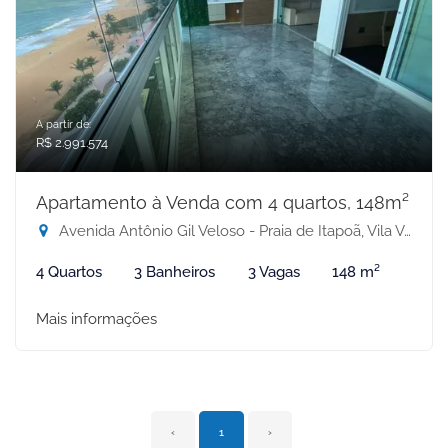
A partir de:
R$ 2.991.574
Apartamento à Venda com 4 quartos, 148m²
Avenida Antônio Gil Veloso - Praia de Itapoã, Vila Velha-ES
4 Quartos
3 Banheiros
3 Vagas
148 m²
Mais informações
‹
1
›