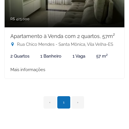
R$ 425.000
Apartamento à Venda com 2 quartos, 57m²
Rua Chico Mendes - Santa Mônica, Vila Velha-ES
2 Quartos
1 Banheiro
1 Vaga
57 m²
Mais informações
‹
1
›