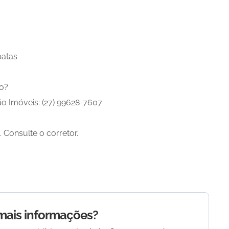
patas
to?
ão Imóveis: (27) 99628-7607
Consulte o corretor.
mais informações?