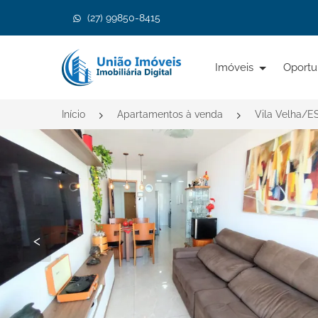
(27) 99850-8415
Página inicial
Imóveis
Oportu
Início
Apartamentos à venda
Vila Velha/E
<