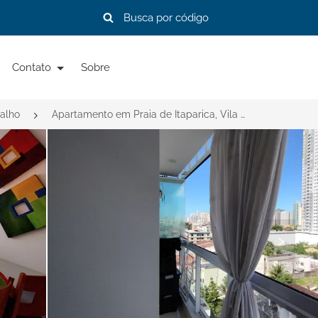
Contato
Sobre
alho
Apartamento em Praia de Itaparica, Vila Velha-ES por R$ 675.000
>