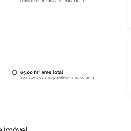
Deixa o seguro do carro mais barato
65,00 m² área total
Somatória da área privativa + área comum
e imóvel