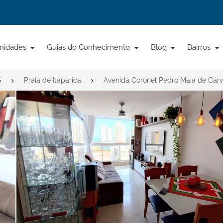
nidades
Guias do Conhecimento
Blog
Bairros
S
Praia de Itaparica
Avenida Coronel Pedro Maia de Carv