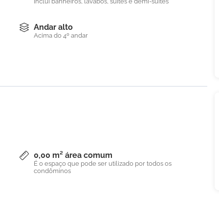
Inclui banheiros, lavabos, suítes e demi-suítes
Andar alto
Acima do 4º andar
0,00 m² área comum
É o espaço que pode ser utilizado por todos os
condôminos