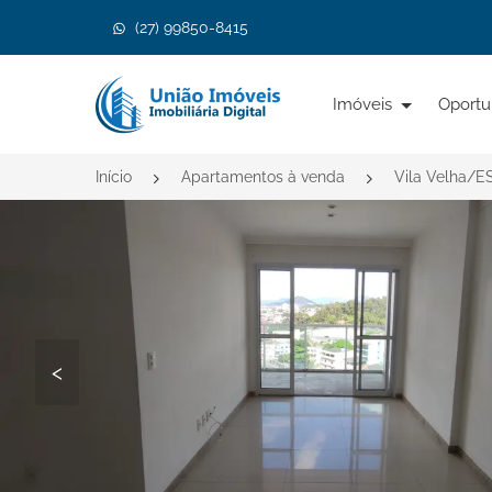
(27) 99850-8415
Página inicial
Imóveis
Oportu
Início
Apartamentos à venda
Vila Velha/E
<