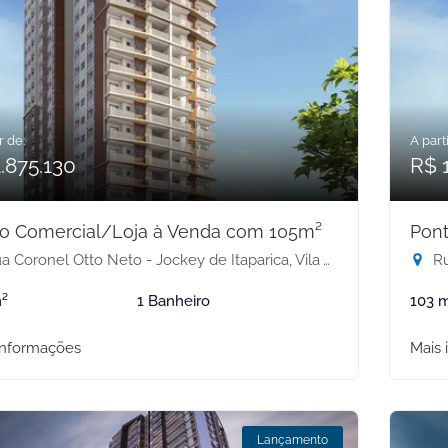
r de:
A parti
.875.130
R$ 
o Comercial/Loja à Venda com 105m²
Pon
 Coronel Otto Neto - Jockey de Itaparica, Vila Velha-ES
Rua
²
1 Banheiro
103 
informações
Mais 
Lançamento