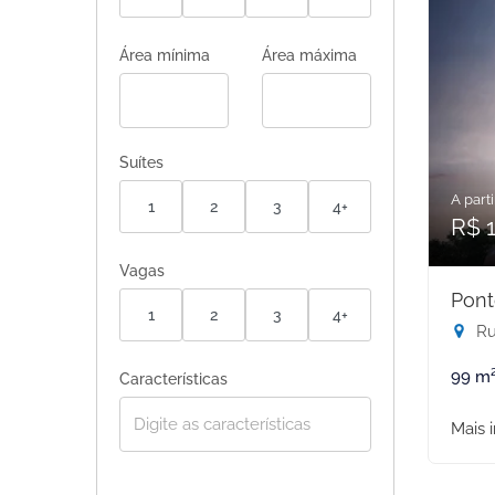
Área mínima
Área máxima
Suítes
A parti
1
2
3
4+
R$ 1
Vagas
Pont
1
2
3
4+
Rua
99 m
Características
Mais 