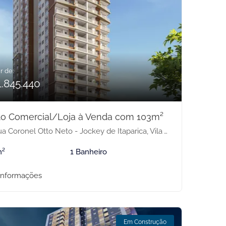
r de:
1.845.440
to Comercial/Loja à Venda com 103m²
 Coronel Otto Neto - Jockey de Itaparica, Vila Velha-ES
m²
1 Banheiro
informações
Em Construção