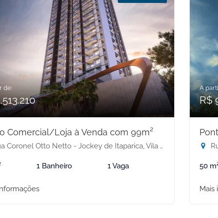
r de:
A parti
.513.210
R$ 
o Comercial/Loja à Venda com 99m²
Pon
 Coronel Otto Netto - Jockey de Itaparica, Vila Velha-ES
Rua
²
1 Banheiro
1 Vaga
50 m
informações
Mais 