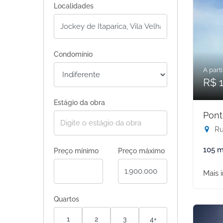
Localidades
Condomínio
A parti
R$ 1
Estágio da obra
Pont
Rua
105 m
Preço mínimo
Preço máximo
Mais 
Quartos
1
2
3
4+