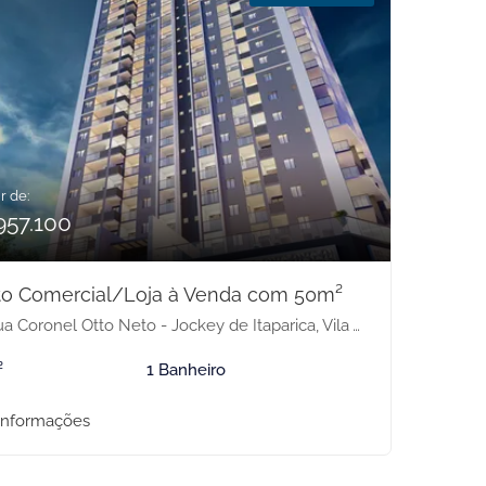
r de:
957.100
to Comercial/Loja à Venda com 50m²
 Coronel Otto Neto - Jockey de Itaparica, Vila Velha-ES
²
1 Banheiro
informações