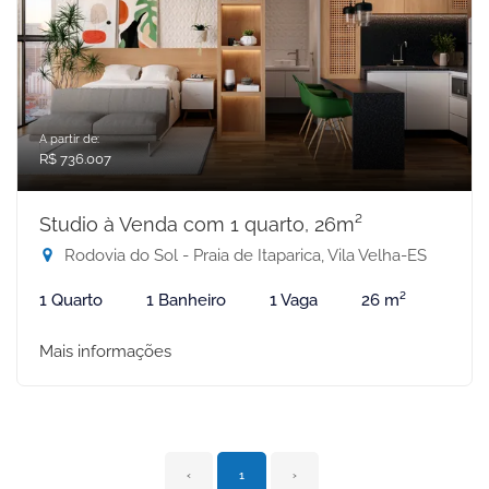
A partir de:
R$ 736.007
Studio à Venda com 1 quarto, 26m²
Rodovia do Sol - Praia de Itaparica, Vila Velha-ES
1 Quarto
1 Banheiro
1 Vaga
26 m²
Mais informações
‹
1
›