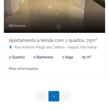
R$ 670.000
Apartamento à Venda com 2 quartos, 75m²
Rua Antônio Régis dos Santos - Itapuã, Vila Velha-ES
2 Quartos
2 Banheiros
1 Vaga
75 m²
Mais informações
‹
1
›