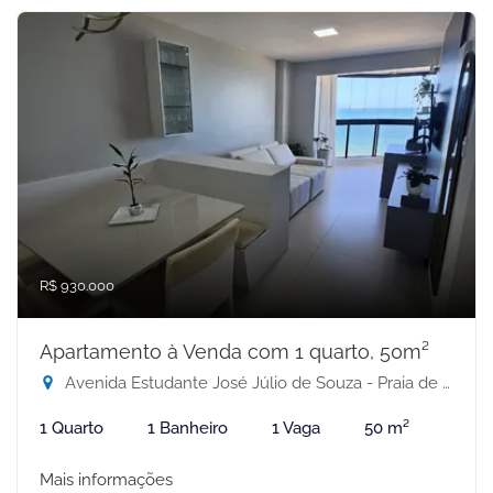
R$ 930.000
Apartamento à Venda com 1 quarto, 50m²
Avenida Estudante José Júlio de Souza - Praia de Itaparica, Vila Velha-ES
1 Quarto
1 Banheiro
1 Vaga
50 m²
Mais informações