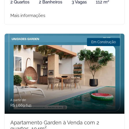
2 Quartos
2 Banheiros
3 Vagas
112 m²
Mais informações
Em Construção
A partir de:
R$ 1.669.641
Apartamento Garden à Venda com 2
quartos, 104m²