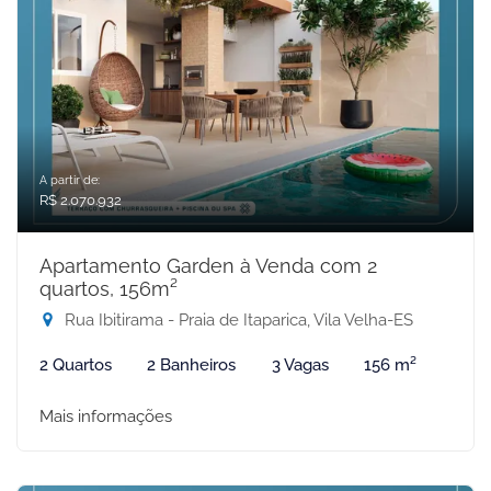
A partir de:
R$ 2.070.932
Apartamento Garden à Venda com 2
quartos, 156m²
Rua Ibitirama - Praia de Itaparica, Vila Velha-ES
2 Quartos
2 Banheiros
3 Vagas
156 m²
Mais informações