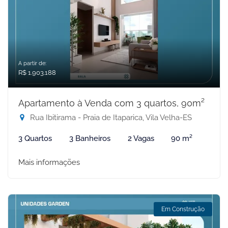
A partir de:
R$ 1.903.188
Apartamento à Venda com 3 quartos, 90m²
Rua Ibitirama - Praia de Itaparica, Vila Velha-ES
3 Quartos
3 Banheiros
2 Vagas
90 m²
Mais informações
Em Construção