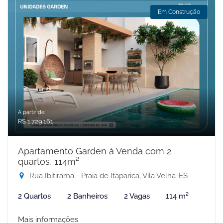
Em Construção
A partir de:
R$ 1.729.161
Apartamento Garden à Venda com 2
quartos, 114m²
Rua Ibitirama - Praia de Itaparica, Vila Velha-ES
2 Quartos
2 Banheiros
2 Vagas
114 m²
Mais informações