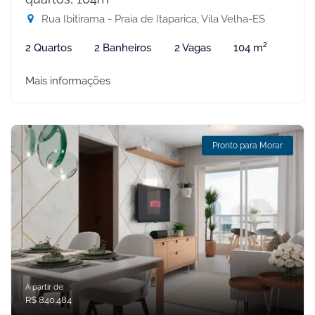
Rua Ibitirama - Praia de Itaparica, Vila Velha-ES
2 Quartos
2 Banheiros
2 Vagas
104 m²
Mais informações
Pronto para Morar
A partir de:
R$ 840.484