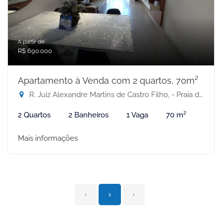
A partir de:
R$ 690.000
Apartamento à Venda com 2 quartos, 70m²
R. Juiz Alexandre Martins de Castro Filho, - Praia de Itapuã, Vila Velha-ES
2 Quartos
2 Banheiros
1 Vaga
70 m²
Mais informações
‹
1
›