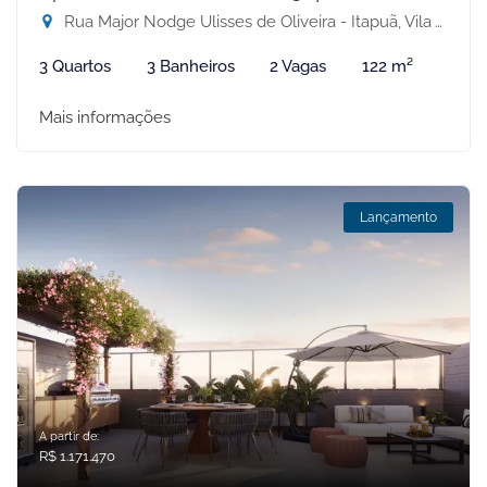
Rua Major Nodge Ulisses de Oliveira - Itapuã, Vila Velha-ES
3 Quartos
3 Banheiros
2 Vagas
122 m²
Mais informações
Lançamento
A partir de:
R$ 1.171.470