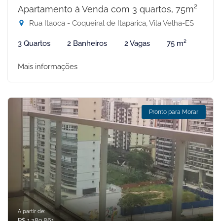
Apartamento à Venda com 3 quartos, 75m²
Rua Itaoca - Coqueiral de Itaparica, Vila Velha-ES
3 Quartos
2 Banheiros
2 Vagas
75 m²
Mais informações
Pronto para Morar
A partir de:
R$ 1.289.861