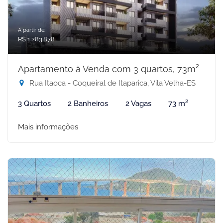
A partir de:
R$ 1.283.878
Apartamento à Venda com 3 quartos, 73m²
Rua Itaoca - Coqueiral de Itaparica, Vila Velha-ES
3 Quartos
2 Banheiros
2 Vagas
73 m²
Mais informações