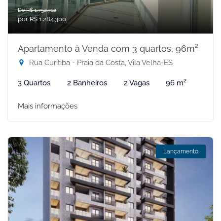
De R$ 1.752.712
por R$ 1.284.300
Apartamento à Venda com 3 quartos, 96m²
Rua Curitiba - Praia da Costa, Vila Velha-ES
3 Quartos
2 Banheiros
2 Vagas
96 m²
Mais informações
Lançamento