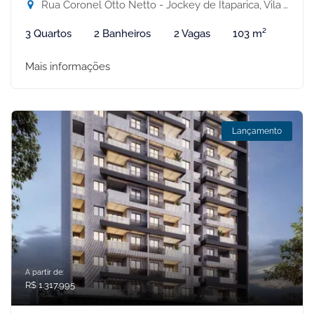
Rua Coronel Otto Netto - Jockey de Itaparica, Vila Velha-ES
3 Quartos
2 Banheiros
2 Vagas
103 m²
Mais informações
Lançamento
A partir de:
R$ 1.317.995