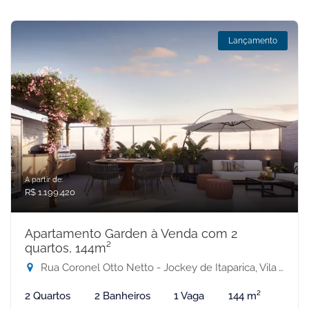
Lançamento
A partir de:
R$ 1.199.420
Apartamento Garden à Venda com 2
quartos, 144m²
Rua Coronel Otto Netto - Jockey de Itaparica, Vila Velha-ES
2 Quartos
2 Banheiros
1 Vaga
144 m²