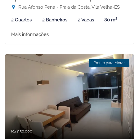
Rua Afonso Pena - Praia da Costa, Vila Velha-ES
2 Quartos
2 Banheiros
2 Vagas
80 m²
Mais informações
Pronto para Morar
R$ 950.000