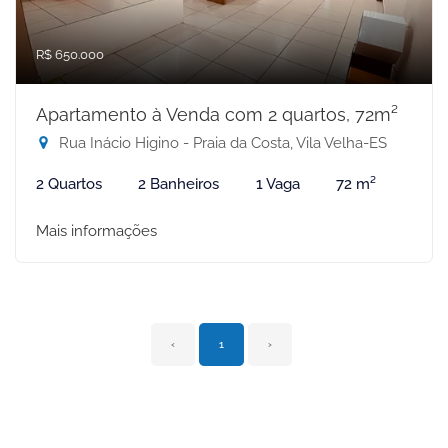
R$ 650.000
Apartamento à Venda com 2 quartos, 72m²
Rua Inácio Higino - Praia da Costa, Vila Velha-ES
2 Quartos
2 Banheiros
1 Vaga
72 m²
Mais informações
‹
1
›