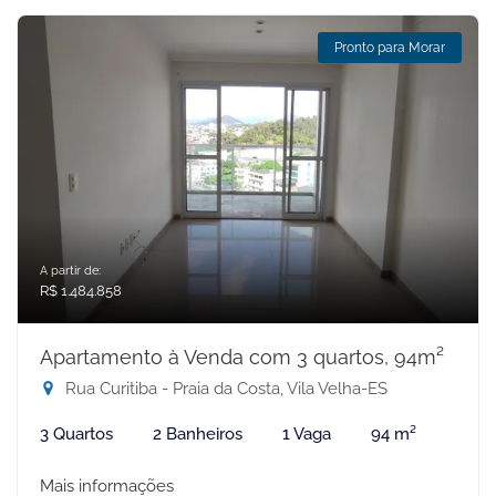
Pronto para Morar
A partir de:
R$ 1.484.858
Apartamento à Venda com 3 quartos, 94m²
Rua Curitiba - Praia da Costa, Vila Velha-ES
3 Quartos
2 Banheiros
1 Vaga
94 m²
Mais informações