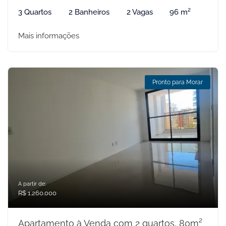
3 Quartos
2 Banheiros
2 Vagas
96 m²
Mais informações
Pronto para Morar
A partir de:
R$ 1.260.000
Apartamento à Venda com 2 quartos, 80m²