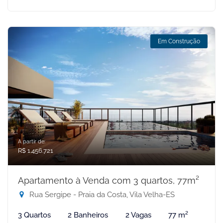
Em Construção
A partir de:
R$ 1.456.721
Apartamento à Venda com 3 quartos, 77m²
Rua Sergipe - Praia da Costa, Vila Velha-ES
3 Quartos
2 Banheiros
2 Vagas
77 m²