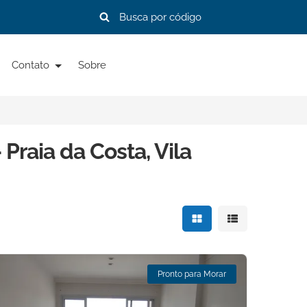
Contato
Sobre
Praia da Costa, Vila
Mostrar resultados e
Mostrar resulta
Pronto para Morar