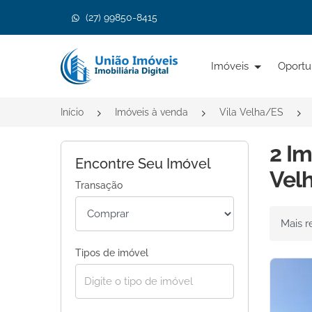
(27) 99850-8415
Página inicial
Imóveis
Oportu
Início
Imóveis à venda
Vila Velha/ES
2 Im
Encontre Seu Imóvel
Velh
Transação
Ordenar 
Tipos de imóvel