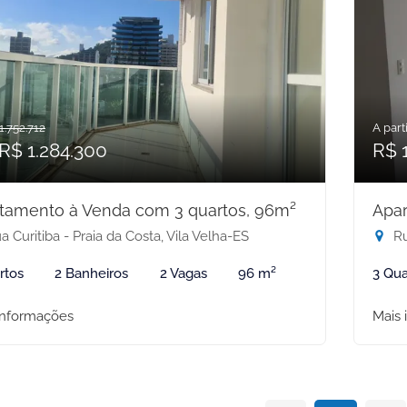
1.752.712
A parti
R$ 1.284.300
R$ 
tamento à Venda com 3 quartos, 96m²
Apar
 Curitiba - Praia da Costa, Vila Velha-ES
Ru
rtos
2 Banheiros
2 Vagas
96 m²
3 Qua
informações
Mais 