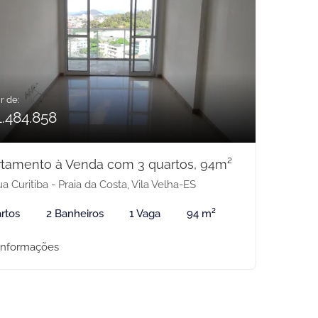
r de:
1.484.858
tamento à Venda com 3 quartos, 94m²
a Curitiba - Praia da Costa, Vila Velha-ES
rtos
2 Banheiros
1 Vaga
94 m²
informações