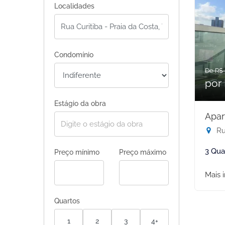
Localidades
Condomínio
De R$ 
por 
Estágio da obra
Apar
Rua
3 Qua
Preço mínimo
Preço máximo
Mais 
Quartos
1
2
3
4+