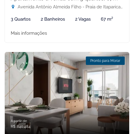
Avenida Antônio Almeida Filho - Praia de Itaparica, Vila Velha-ES
3 Quartos
2 Banheiros
2 Vagas
67 m²
Mais informações
Pronto para Morar
A partir de:
R$ 840.484