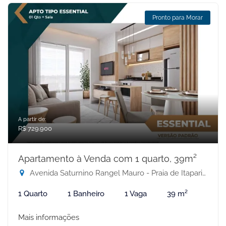
Pronto para Morar
A partir de:
R$ 729.900
Apartamento à Venda com 1 quarto, 39m²
Avenida Saturnino Rangel Mauro - Praia de Itaparica, Vila Velha-ES
1 Quarto
1 Banheiro
1 Vaga
39 m²
Mais informações