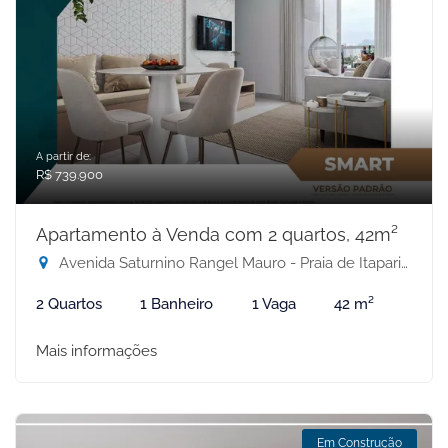
A partir de:
R$ 739.900
Apartamento à Venda com 2 quartos, 42m²
Avenida Saturnino Rangel Mauro - Praia de Itaparica, Vila Velha-ES
2 Quartos
1 Banheiro
1 Vaga
42 m²
Mais informações
Em Construção