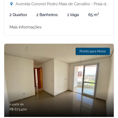
Avenida Coronel Pedro Maia de Carvalho - Praia de Itaparica, Vila Velha-ES
2 Quartos
2 Banheiros
1 Vaga
65 m²
Mais informações
Pronto para Morar
A partir de:
R$ 673.400