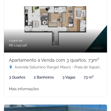
A partir de:
R$ 1.045.196
Apartamento à Venda com 3 quartos, 73m²
Avenida Saturnino Rangel Mauro - Praia de Itaparica, Vila Velha-ES
3 Quartos
2 Banheiros
3 Vagas
73 m²
Mais informações