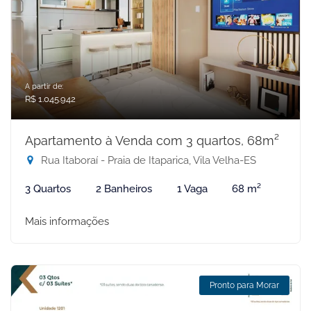
A partir de:
R$ 1.045.942
Apartamento à Venda com 3 quartos, 68m²
Rua Itaboraí - Praia de Itaparica, Vila Velha-ES
3 Quartos
2 Banheiros
1 Vaga
68 m²
Mais informações
Pronto para Morar