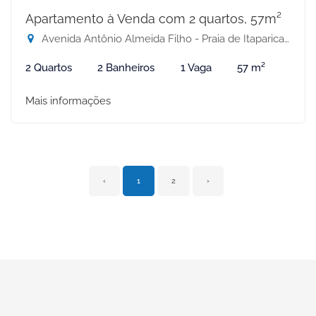
Apartamento à Venda com 2 quartos, 57m²
Avenida Antônio Almeida Filho - Praia de Itaparica, Vila Velha-ES
2 Quartos
2 Banheiros
1 Vaga
57 m²
Mais informações
‹
1
2
›