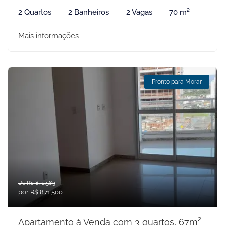
2 Quartos
2 Banheiros
2 Vagas
70 m²
Mais informações
Pronto para Morar
De R$ 872.583
por R$ 871.500
Apartamento à Venda com 3 quartos, 67m²