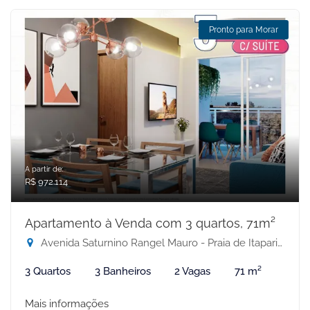
Pronto para Morar
A partir de:
R$ 972.114
Apartamento à Venda com 3 quartos, 71m²
Avenida Saturnino Rangel Mauro - Praia de Itaparica, Vila Velha-ES
3 Quartos
3 Banheiros
2 Vagas
71 m²
Mais informações