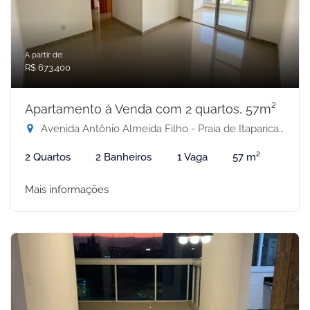
A partir de:
R$ 673.400
Apartamento à Venda com 2 quartos, 57m²
Avenida Antônio Almeida Filho - Praia de Itaparica, Vila Velha-ES
2 Quartos
2 Banheiros
1 Vaga
57 m²
Mais informações