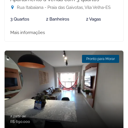
Rua Itabaiana - Praia das Gaivotas, Vila Velha-ES
3 Quartos
2 Banheiros
2 Vagas
Mais informações
Pronto para Morar
A partir de:
R$ 690.000