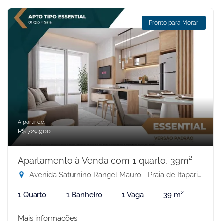
Pronto para Morar
A partir de:
R$ 729.900
Apartamento à Venda com 1 quarto, 39m²
Avenida Saturnino Rangel Mauro - Praia de Itaparica, Vila Velha-ES
1 Quarto
1 Banheiro
1 Vaga
39 m²
Mais informações