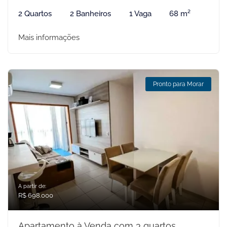
2 Quartos
2 Banheiros
1 Vaga
68 m²
Mais informações
Pronto para Morar
A partir de:
R$ 698.000
Apartamento à Venda com 3 quartos