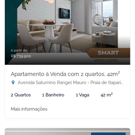
A partir de:
R$ 739.900
Apartamento à Venda com 2 quartos, 42m²
Avenida Saturnino Rangel Mauro - Praia de Itaparica, Vila Velha-ES
2 Quartos
1 Banheiro
1 Vaga
42 m²
Mais informações