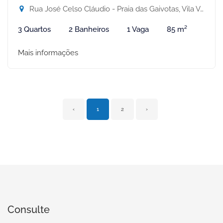
Rua José Celso Cláudio - Praia das Gaivotas, Vila Velha-ES
3 Quartos
2 Banheiros
1 Vaga
85 m²
Mais informações
‹
1
2
›
Consulte